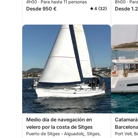
4h00 · Para hasta 11 personas
8h00 · Para
Desde 950 €
Desde 1.
4 (32)
Medio día de navegación en
Catamarán
velero por la costa de Sitges
Barcelona
Puerto de Sitges - Aiguadolç, Sitges,
Port Vell, 
incluidos