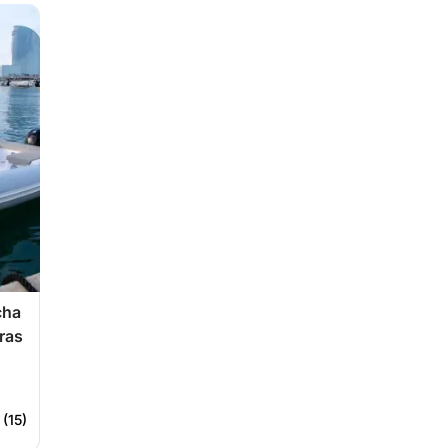
cha
ras
 (15)