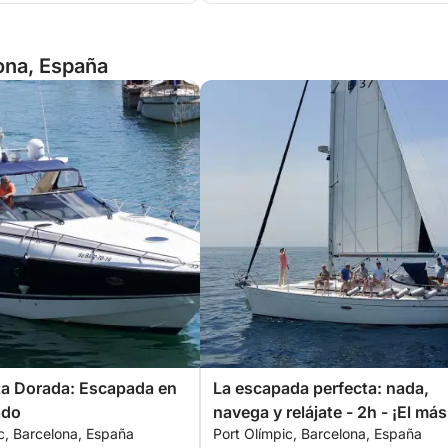
ona, España
ta Dorada: Escapada en
La escapada perfecta: nada,
ado
navega y relájate - 2h - ¡El más
c, Barcelona, España
Port Olímpic, Barcelona, España
vendido!