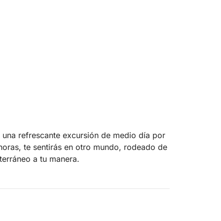
n una refrescante excursión de medio día por
horas, te sentirás en otro mundo, rodeado de
iterráneo a tu manera.
 un lugar tranquilo y acogedor, perfecto para
ectamente en el agua, tomar el sol en la proa
sica de fondo, esta experiencia te invita a