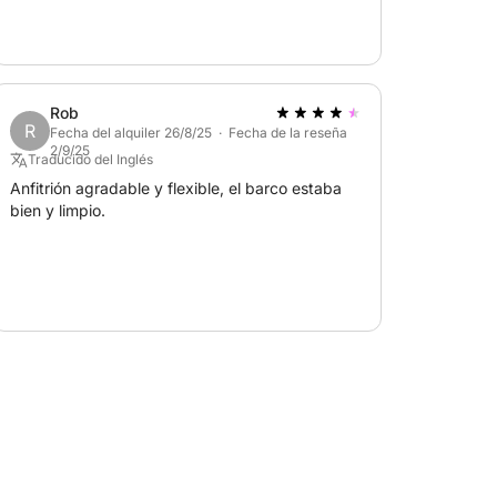
Rob
R
Fecha del alquiler 26/8/25 · Fecha de la reseña
2/9/25
Traducido del Inglés
Anfitrión agradable y flexible, el barco estaba
bien y limpio.