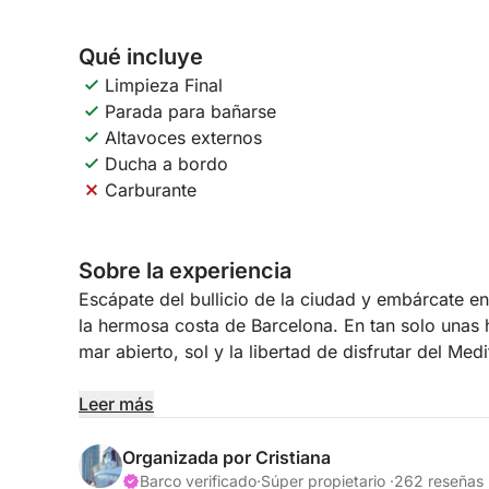
Qué incluye
Limpieza Final
Parada para bañarse
Altavoces externos
Ducha a bordo
Carburante
Sobre la experiencia
Escápate del bullicio de la ciudad y embárcate e
la hermosa costa de Barcelona. En tan solo unas 
mar abierto, sol y la libertad de disfrutar del Med
Navega a lo largo de la costa antes de fondear en
Leer más
nadar y relajarte. Tanto si quieres zambullirte dir
o simplemente disfrutar de la brisa marina con mú
Organizada por Cristiana
desconectar y disfrutar del momento.
Barco verificado
·
Súper propietario ·
262 reseñas