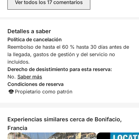
Ver todos los 17 comentarios
segura. Además, estuvo atento a
Ten en cuenta que el consumo de combustible no
nuestras peticiones de excursiones y
está incluido en el precio inicial y deberá abonarse
natación, aprovechando al máximo las
condiciones climáticas.
directamente en el puerto. Esta flexibilidad te
Recomendamos encarecidamente este
Detalles a saber
permite disfrutar de una embarcación de alto
barco y a su capitán. Atentamente, la
rendimiento adaptando el crucero a tu propio ritmo.
Política de cancelación
tripulación, del 29 de junio al 6 de julio
Es la opción ideal para crear recuerdos inolvidables
Reembolso de hasta el 60 % hasta 30 días antes de
de 2026
en plena naturaleza corsa.
la llegada, gastos de gestión y del servicio no
incluidos.
No esperes más y reserva con nosotros a través de
Derecho de desistimiento para esta reserva:
Click&Boat.
No.
Saber más
Condiciones de reserva
Propietario como patrón
Experiencias similares cerca de Bonifacio,
Francia