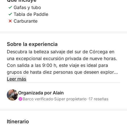
Gafas y tubo
Tabla de Paddle
Carburante
Sobre la experiencia
Descubra la belleza salvaje del sur de Córcega en
una excepcional excursión privada de nueve horas.
Con salida a las 9:00 h, este viaje es ideal para
grupos de hasta diez personas que deseen explorar
las aguas turquesas y los acantilados de granito de
Leer más
la región en un ambiente agradable y relajado. Esta
travesía ofrece la escapada perfecta a algunos de
Organizada por Alain
los paisajes costeros más vírgenes del
Barco verificado
·
Súper propietario ·
17 reseñas
Mediterráneo.
El itinerario es flexible y totalmente personalizable
Itinerario
según sus preferencias. La mayoría de nuestros