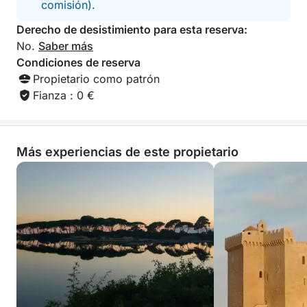
comisión).
La experiencia incluye: una variedad de aperitivos,
Derecho de desistimiento para esta reserva:
refrescos, vino rosado, agua, equipo de snorkel y
No.
Saber más
tiempo para nadar.
Condiciones de reserva
Propietario como patrón
Déjese seducir por un crucero vespertino íntimo y
Fianza : 0 €
elegante a las Islas Lérins. ¡Reserve ya su relajante
experiencia marítima y disfrute de momentos
mágicos en la Costa Azul!
Más experiencias de este propietario