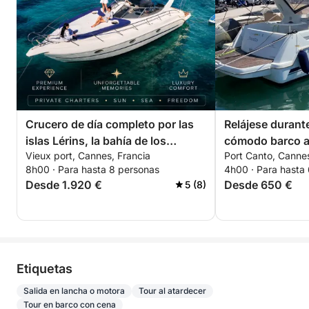
Crucero de día completo por las
Relájese durant
islas Lérins, la bahía de los
cómodo barco al
Vieux port, Cannes, Francia
Port Canto, Cannes
multimillonarios y Théoule-sur-
islas Lérins. ¡D
8h00 · Para hasta 8 personas
4h00 · Para hasta
Mer
para parejas!
Desde 1.920 €
Desde 650 €
5 (8)
Etiquetas
Salida en lancha o motora
Tour al atardecer
Tour en barco con cena