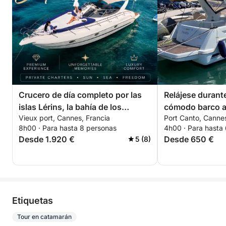
Crucero de día completo por las
Relájese durant
islas Lérins, la bahía de los
cómodo barco al
Vieux port, Cannes, Francia
Port Canto, Cannes
multimillonarios y Théoule-sur-
islas Lérins. ¡D
8h00 · Para hasta 8 personas
4h00 · Para hasta
Mer
para parejas!
Desde 1.920 €
Desde 650 €
5 (8)
Etiquetas
Tour en catamarán