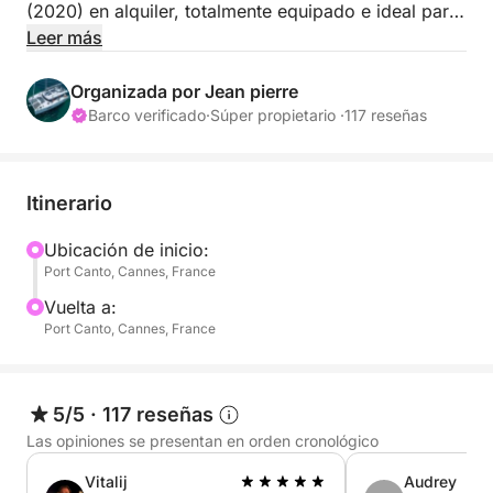
(2020) en alquiler, totalmente equipado e ideal para
una excursión de un día o una salida nocturna.
Leer más
Embárquese con su patrón profesional para vivir
Organizada por Jean pierre
una experiencia única en el mar: navegación,
Barco verificado
·
Súper propietario ·
117 reseñas
momentos de relax, pausas gastronómicas,
celebración de un evento o descubrimiento de calas
recónditas de aguas cristalinas.
Itinerario
El barco está equipado con numerosas
Ubicación de inicio:
Port Canto, Cannes, France
comodidades para que disfrute al máximo de su día:
3 tablas de paddle surf, 1 kayak doble, máscaras y
Vuelta a:
tubos de snorkel, así como una lancha auxiliar para
Port Canto, Cannes, France
facilitar la navegación fondeados.
Para una experiencia aún más completa, también
5/5
·
117 reseñas
podemos ofrecer servicios adicionales bajo
Las opiniones se presentan en orden cronológico
petición, como catering.
Vitalij
Audrey