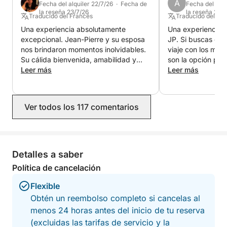
A
Fecha del alquiler 22/7/26 · Fecha de
Fecha del alqu
No dude en contactarnos a través de la mensajería
la reseña 23/7/26
la reseña 20/
Traducido del Francés
Traducido del Ing
de Click&Boat para obtener más información o para
Una experiencia absolutamente
Una experiencia i
organizar su viaje personalizado.
excepcional. Jean-Pierre y su esposa
JP. Si buscas el día más mágico de tu
nos brindaron momentos inolvidables.
viaje con los mejor
Esperamos darle la bienvenida a bordo,
Su cálida bienvenida, amabilidad y
son la opción pe
Stephane y Jean-Pierre
atención nos hicieron sentir como
Leer más
GRACIAS!
Leer más
amigos, no como clientes. Todo estuvo
perfectamente organizado en un
ambiente elegante y acogedor. Los
Ver todos los 117 comentarios
fuegos artificiales vistos desde el
barco fueron simplemente mágicos.
Gracias de nuevo por esta maravillosa
velada, que recordaremos siempre.
¡Volveremos con mucho gusto y
Detalles a saber
recomendamos esta experiencia sin
Política de cancelación
reservas!
Flexible
Obtén un reembolso completo si cancelas al
menos 24 horas antes del inicio de tu reserva
(excluidas las tarifas de servicio y la