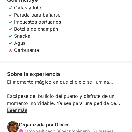
Gafas y tubo
Parada para bañarse
Impuestos portuarios
Botella de champán
Snacks
Agua
Carburante
Sobre la experiencia
El momento mágico en que el cielo se ilumina...
Escápese del bullicio del puerto y disfrute de un
momento inolvidable. Ya sea para una pedida de
mano, un aniversario o simplemente para disfrutar
Leer más
de la compañía de su pareja, le ofrezco una
experiencia de navegación íntima a los rincones más
Organizada por Olivier
bellos de la Costa Azul.
Barco verificado
·
Súper propietario ·
56 reseñas