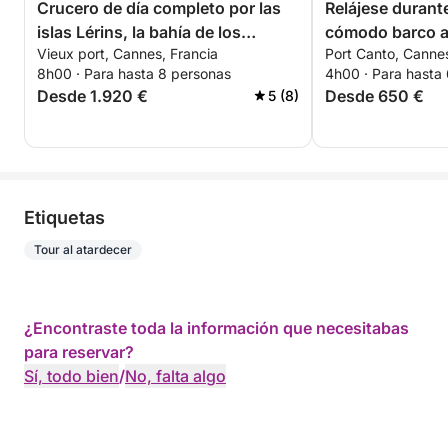
Crucero de día completo por las
Relájese durant
islas Lérins, la bahía de los
cómodo barco al
Vieux port, Cannes, Francia
Port Canto, Cannes
multimillonarios y Théoule-sur-
islas Lérins. ¡D
8h00 · Para hasta 8 personas
4h00 · Para hasta
Mer
para parejas!
Desde 1.920 €
Desde 650 €
5 (8)
Etiquetas
Tour al atardecer
¿Encontraste toda la información que necesitabas
para reservar?
Sí, todo bien
/
No, falta algo