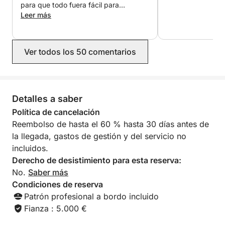
- Qué incluye:
para que todo fuera fácil para
Patrón profesional (discreto y atento a sus
nosotros. El barco fue perfecto para
Leer más
nuestra excursión y disfrutamos
necesidades).
muchísimo de este hermoso día.
¡Recomendamos a Olivier sin dudarlo!
Botella de champán (o vino rosado de Provenza, a
Ver todos los 50 comentarios
su elección).
Tabla de aperitivos con productos frescos.
Detalles a saber
Música ambiental personalizable (conexión
Política de cancelación
Bluetooth a bordo).
Reembolso de hasta el 60 % hasta 30 días antes de
la llegada, gastos de gestión y del servicio no
Combustible incluido (para su total tranquilidad).
incluidos.
Derecho de desistimiento para esta reserva:
No.
Saber más
Condiciones de reserva
Patrón profesional a bordo incluido
Fianza : 5.000 €