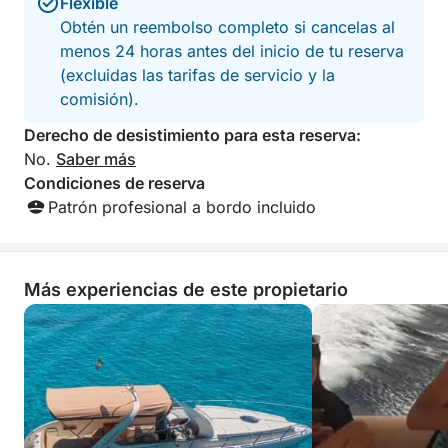
repleta de baños y vistas impresionantes, la
Flexible
excursión regresa al puerto deportivo de Villasimius,
Obtén un reembolso completo si cancelas al
dejándole recuerdos inolvidables de los tesoros
menos 24 horas antes del inicio de tu reserva
costeros ocultos de Cerdeña.
(excluidas las tarifas de servicio y la
comisión).
Derecho de desistimiento para esta reserva:
No.
Saber más
Condiciones de reserva
Patrón profesional a bordo incluido
Más experiencias de este propietario