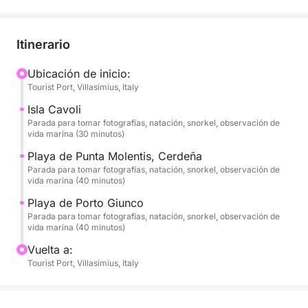
navegación panorámica por la costa sureste de
Cerdeña.
Itinerario
Su viaje comienza con un emocionante viaje hacia la
isla Serpentara, una zona marina protegida
Ubicación de inicio:
Tourist Port, Villasimius, Italy
accesible solo por mar. Durante la circunnavegación
de la isla, admirará espectaculares acantilados,
Isla Cavoli
cuevas ocultas y profundas aguas color esmeralda
Parada para tomar fotografías, natación, snorkel, observación de
vida marina (30 minutos)
que hacen de este lugar uno de los entornos
naturales más vírgenes de la región.
Playa de Punta Molentis, Cerdeña
Parada para tomar fotografías, natación, snorkel, observación de
vida marina (40 minutos)
La aventura continúa hacia la hermosa Cala Pira, una
Playa de Porto Giunco
pintoresca bahía dominada por una histórica torre
Parada para tomar fotografías, natación, snorkel, observación de
de vigilancia española. Con su arena clara y aguas
vida marina (40 minutos)
turquesas poco profundas, este lugar es perfecto
Vuelta a:
para un baño relajante y disfrutar de la tranquilidad
Tourist Port, Villasimius, Italy
de la costa.
A continuación, llegará a las impresionantes Piscinas