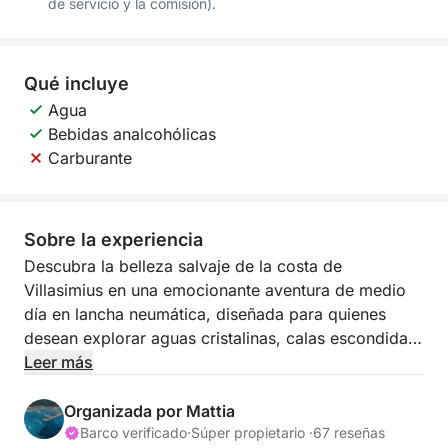
de servicio y la comisión).
Qué incluye
Agua
Bebidas analcohólicas
Carburante
Sobre la experiencia
Descubra la belleza salvaje de la costa de
Villasimius en una emocionante aventura de medio
día en lancha neumática, diseñada para quienes
desean explorar aguas cristalinas, calas escondidas
y espectaculares paisajes mediterráneos en tan solo
Leer más
unas horas. Con salida desde el puerto deportivo de
Villasimius, esta experiencia de 4 horas ofrece el
Organizada por Mattia
equilibrio perfecto entre exploración, natación y
Barco verificado
·
Súper propietario ·
67 reseñas