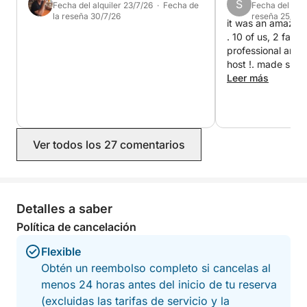
S
Fecha del alquiler 23/7/26 · Fecha de
Fecha del alqu
la reseña 30/7/26
reseña 25/7/2
it was an amazin
Más tarde, el barco zarpa hacia la isla de Šipan, la
. 10 of us, 2 fami
mayor de las islas Elaphiti. Šipan es conocida por
professional and punctual
sus pueblos mediterráneos tradicionales, olivares y
host !. made sure
calas tranquilas que permiten vislumbrar el auténtico
and comfortable. W
Leer más
without hesitation
estilo de vida de las islas croatas.
A lo largo del día, el capitán puede realizar varias
paradas para nadar en calas apartadas, según las
Ver todos los 27 comentarios
condiciones del mar y las preferencias de los
pasajeros.
Detalles a saber
Esta excursión de día completo es la manera
perfecta de disfrutar de la belleza natural, la cultura
Política de cancelación
y el ambiente relajado de las islas Elaphiti.
Flexible
Obtén un reembolso completo si cancelas al
menos 24 horas antes del inicio de tu reserva
(excluidas las tarifas de servicio y la