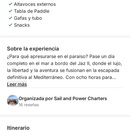
Altavoces externos
Tabla de Paddle
Gafas y tubo
Snacks
Sobre la experiencia
¿Para qué apresurarse en el paraíso? Pase un día
completo en el mar a bordo del Jaz II, donde el lujo,
la libertad y la aventura se fusionan en la escapada
definitiva al Mediterráneo. Con ocho horas para
explorar la costa, disfrutar de actividades acuáticas
Leer más
y relajarse con total comodidad, esta experiencia se
asemeja más a unas vacaciones privadas que a un
Organizada por Sail and Power Charters
paseo en barco.
16 reseñas
Precio: 8 horas | 1220 € o desde 102 € por persona
Itinerario