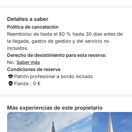
ofrecen bebidas y refrigerios, y extras como
catering, motos acuáticas o DJ pueden convertir tu
Detalles a saber
día en un evento inolvidable.
Política de cancelación
Ideal para cumpleaños, salidas corporativas o ocio
Reembolso de hasta el 60 % hasta 30 días antes de
de lujo, esta experiencia de día completo es tu
la llegada, gastos de gestión y del servicio no
lienzo en blanco, pintado con la brisa marina y el
incluidos.
sol.
Derecho de desistimiento para esta reserva:
No.
Saber más
Condiciones de reserva
Patrón profesional a bordo incluido
Fianza : 0 €
Más experiencias de este propietario