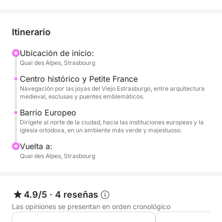
A lo largo de este viaje fluvial, atravesarás paisajes
emblemáticos y disfrutarás de vistas únicas de los
Itinerario
tesoros de la capital alsaciana. El ritmo pausado del
crucero permite admirar la arquitectura, los puentes
Ubicación de inicio:
Quai des Alpes, Strasbourg
históricos y los lugares llenos de historia, mientras
se saborea el momento.
Centro histórico y Petite France
Navegación por las joyas del Viejo Estrasburgo, entre arquitectura
medieval, esclusas y puentes emblemáticos.
Lo que hace que esta experiencia sea única es la
sutil mezcla de comodidad, autenticidad y estética.
Barrio Europeo
Dirígete al norte de la ciudad, hacia las instituciones europeas y la
El barco seduce por sus líneas vintage y su
iglesia ortodoxa, en un ambiente más verde y majestuoso.
ambiente acogedor, ideal para una salida romántica,
Vuelta a:
un momento en familia o una elegante escapada con
Quai des Alpes, Strasbourg
amigos. Como opción, puedes completar tu crucero
con un aperitivo compuesto por crémant y pan
sorpresa (45 €). El capitán, cálido y discreto,
4.9/5
·
4 reseñas
adaptará el crucero a sus deseos. Una forma
original, íntima y decididamente chic de redescubrir
Las opiniones se presentan en orden cronológico
Estrasburgo.