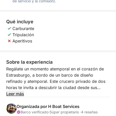
de servicio y la comisión).
Qué incluye
Carburante
Tripulación
Aperitivos
Sobre la experiencia
Regálate un momento atemporal en el corazón de
Estrasburgo, a bordo de un barco de diseño
refinado y atemporal. Este crucero privado de dos
horas te invita a descubrir la ciudad desde sus
canales, en un ambiente tranquilo y exclusivo.
Leer más
Llevado por el rumor del agua y la comodidad del
barco, vivirás un interludio inolvidable, entre
Organizada por H Boat Services
herencia, elegancia e intimidad.
Barco verificado
·
Súper propietario ·
4 reseñas