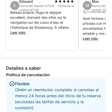
Edouard
Max
E
M
Fecha del alquiler 5/7/26 · Fecha de la
Fecha del alqu
reseña 6/7/26
reseña 7/9/25
Traducido del Al
Bateau propre, Hugo le skipper
excellent, donnant des infos sur la
Ayer hicimos un 
navigation sur les cours d'eau et
privado con Hug
l'historique de Strasbourg. A refaire.
encantados! Hugo
Leer más
amable y nos ens
una forma muy espe
Leer más
puntual, el barco 
muy buen estado, 
enseguida. Nos t
todo el viaje y no
recuerdo al final.
Detalles a saber
maravillosa de ex
mientras disfruta
Política de cancelación
relajante en el ag
Flexible
recomendamos en
repetiríamos sin d
Obtén un reembolso completo si cancelas al
menos 24 horas antes del inicio de tu reserva
(excluidas las tarifas de servicio y la
comisión).