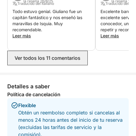
la reseña 26/8/25
la reseña 13/8
Traducido del Italiano
Traducido del Ital
Después de disfrutar de la belleza natural, tendrás
Todo estuvo genial. Giuliano fue un
Excelente barco, 
tiempo para explorar las playas locales, donde
capitán fantástico y nos enseñó las
excelente servici
podrás tomar el sol o disfrutar de un baño en sus
maravillas de Isquia. Muy
conocedor, una e
tentadoras aguas.
recomendable.
repetir y recomen
Leer más
Leer más
Lo que hace que este tour sea realmente especial es
la oportunidad de descubrir lo mejor de Isquia
desde una perspectiva única: desde el agua. A
Ver todos los 11 comentarios
diferencia de los tours terrestres tradicionales, el
paseo en barco ofrece vistas panorámicas de los
tesoros costeros de la isla que la mayoría de los
Detalles a saber
visitantes pasan por alto. También tendrá la
oportunidad de visitar playas recónditas y calas
Política de cancelación
escondidas, accesibles solo en barco.
Flexible
Obtén un reembolso completo si cancelas al
Tanto si busca relajarse como explorar, este paseo
menos 24 horas antes del inicio de tu reserva
en barco de un día completo ofrece el equilibrio
(excluidas las tarifas de servicio y la
perfecto entre relajación y aventura, garantizando
comisión).