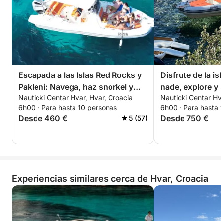
Escapada a las Islas Red Rocks y
Disfrute de la is
Pakleni: Navega, haz snorkel y
nade, explore y 
Nauticki Centar Hvar, Hvar, Croacia
Nauticki Centar Hv
sumérgete en el Adriático
famoso Zlatni R
6h00 · Para hasta 10 personas
6h00 · Para hasta
Desde 460 €
Desde 750 €
5 (57)
Experiencias similares cerca de Hvar, Croacia