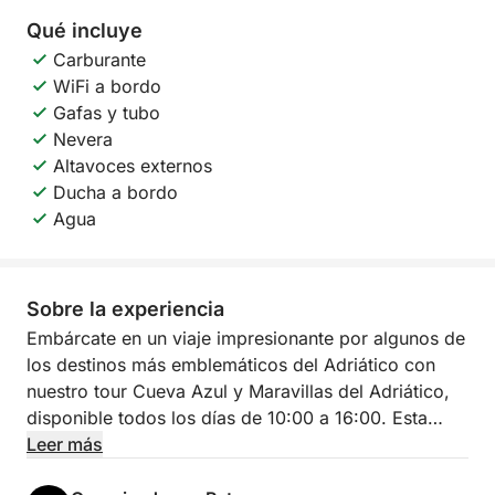
Qué incluye
Carburante
WiFi a bordo
Gafas y tubo
Nevera
Altavoces externos
Ducha a bordo
Agua
Sobre la experiencia
Embárcate en un viaje impresionante por algunos de
los destinos más emblemáticos del Adriático con
nuestro tour Cueva Azul y Maravillas del Adriático,
disponible todos los días de 10:00 a 16:00. Esta
inolvidable excursión de seis horas combina belleza
Leer más
natural, exploración y ocio en un día perfecto en el