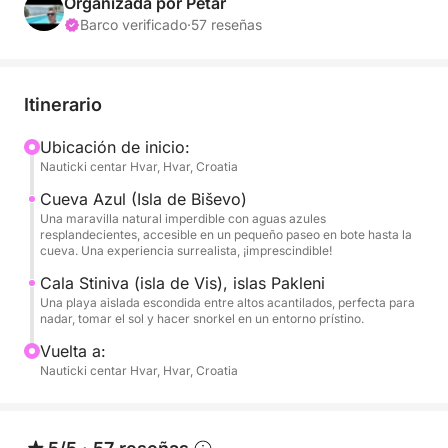
mar.
Organizada por Petar
Barco verificado
·
57 reseñas
Saliendo de Hvar, nos dirigiremos a la mundialmente
famosa Cueva Azul en la isla de Biševo, una gruta
marina resplandeciente donde la luz del sol tiñe el
Itinerario
agua de un brillante azul eléctrico. Sé testigo de este
mágico fenómeno de cerca y captura fotos
Ubicación de inicio:
Nauticki centar Hvar, Hvar, Croatia
inolvidables en uno de los escenarios más
surrealistas de Croacia.
Cueva Azul (Isla de Biševo)
Una maravilla natural imperdible con aguas azules
resplandecientes, accesible en un pequeño paseo en bote hasta la
Después de la Cueva Azul, continuaremos
cueva. Una experiencia surrealista, ¡imprescindible!
navegando por el archipiélago de Vis, haciendo
Cala Stiniva (isla de Vis), islas Pakleni
paradas en playas escondidas, calas color
Una playa aislada escondida entre altos acantilados, perfecta para
esmeralda y lugares para practicar snorkel solo
nadar, tomar el sol y hacer snorkel en un entorno prístino.
accesibles en barco. Disfruta de todas las
Vuelta a:
comodidades de nuestro moderno barco: wifi,
Nauticki centar Hvar, Hvar, Croatia
equipo de snorkel, ducha de agua dulce, nevera
portátil, altavoces Bluetooth y mucha sombra para
relajarte entre baños.