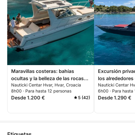
Maravillas costeras: bahías
Excursión priva
ocultas y la belleza de las rocas
los alrededores
Nauticki Centar Hvar, Hvar, Croacia
Nauticki Centar Hv
rojas desde Hvar
de una lancha m
8h00 · Para hasta 12 personas
6h00 · Para hasta
Desde 1.200 €
Desde 1.290 €
5 (42)
Etiquetas