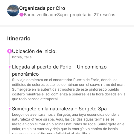
naturales y el encanto acogedor de un aperitivo
junto al mar. Es una escapada corta pero inolvidable
Organizada por Ciro
para terminar el día de la manera más bonita.
Barco verificado
·
Súper propietario ·
27 reseñas
Navegaremos al final de la tarde a lo largo de la
costa occidental de Ischia, con nuestra primera
Itinerario
parada en el puerto de Forio, un pueblo de postal
con casas de colores y la icónica Chiesa del
Ubicación de inicio:
Ischia, Italia
Soccorso con vistas a los acantilados. Luego nos
dirigiremos hacia la bahía de Sorgeto, famosa por
Llegada al puerto de Forio – Un comienzo
sus aguas termales naturales que fluyen del fondo
panorámico
marino volcánico. Aquí podrás disfrutar de un
Su viaje comienza en el encantador Puerto de Forio, donde los
edificios de colores pastel se combinan con el suave ritmo del mar.
relajante baño en estas cálidas y únicas aguas.
Sumérgete en la auténtica atmósfera de este pintoresco pueblo
Mientras el sol se pone en el horizonte, serviremos
costero mientras el sol comienza a ponerse: es la hora dorada en la
que todo parece atemporal.
un delicioso aperitivo a bordo: vino local, sabores
de la isla y música suave para crear el ambiente.
Sumérgete en la naturaleza – Sorgeto Spa
Luego nos aventuramos a Sorgeto, una joya escondida donde la
naturaleza ofrece su spa. Aquí, las cálidas aguas termales se
Lo que hace que este tour sea realmente especial es
mezclan con el mar en piscinas naturales de roca. Sumérgete en el
calor, relaja tu cuerpo y deja que la energía volcánica de Ischia
su atmósfera íntima y auténtica. Diseñado para
recargue tu espíritu: pura felicidad al aire libre.