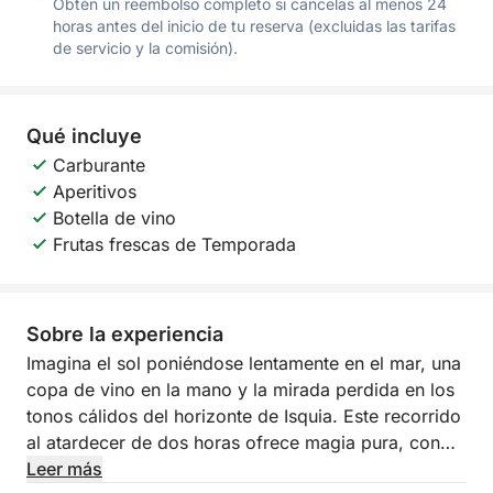
Obtén un reembolso completo si cancelas al menos 24
horas antes del inicio de tu reserva (excluidas las tarifas
de servicio y la comisión).
Qué incluye
Carburante
Aperitivos
Botella de vino
Frutas frescas de Temporada
Sobre la experiencia
Imagina el sol poniéndose lentamente en el mar, una
copa de vino en la mano y la mirada perdida en los
tonos cálidos del horizonte de Isquia. Este recorrido
al atardecer de dos horas ofrece magia pura, con
impresionantes vistas de la costa, aguas termales
Leer más