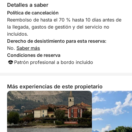
Detalles a saber
experimentar la belleza de las Islas Borromeas en
tan solo unas horas
Política de cancelación
Reembolso de hasta el 70 % hasta 10 días antes de
Esta escapada de medio día a la isla es ideal para
la llegada, gastos de gestión y del servicio no
quienes buscan sumergirse en la belleza natural y la
incluidos.
historia de las Islas Borromeas sin invertir
Derecho de desistimiento para esta reserva:
demasiado tiempo. Ya sea que busque relajarse,
No.
Saber más
explorar o disfrutar de vistas impresionantes, esta
Condiciones de reserva
excursión tiene algo para todos los gustos.
Patrón profesional a bordo incluido
Más experiencias de este propietario