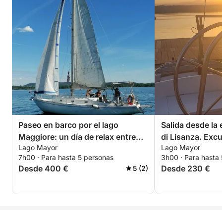
Paseo en barco por el lago
Salida desde la
Maggiore: un día de relax entre
di Lisanza. Excursión al atardecer
Lago Mayor
Lago Mayor
Ispra y la ermita de Santa
con aperitivo e
7h00 · Para hasta 5 personas
3h00 · Para hasta
Caterina.
Angera – Puesta
Desde 400 €
Desde 230 €
5 (2)
lago Mayor