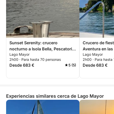
Sunset Serenity: crucero
Crucero de fiest
nocturno a Isola Bella, Pescatori y
Aventura en las
Lago Mayor
Lago Mayor
Madre
para fomentar el
2h00 · Para hasta 70 personas
2h00 · Para hasta
equipo y celebr
Desde 683 €
Desde 683 €
5 (5)
Experiencias similares cerca de Lago Mayor