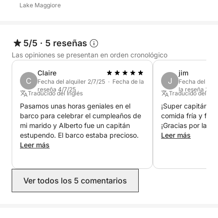
paisaje.
Lake Maggiore
Termina tu aventura isleña en Isola Madre, conocida
por sus exuberantes jardines botánicos y su
5/5
·
5 reseñas
tranquilo entorno, el lugar perfecto para relajarte y
Las opiniones se presentan en orden cronológico
disfrutar de la belleza natural de la isla y el lago.
Claire
jim
C
J
Fecha del alquiler 2/7/25 · Fecha de la
Fecha del alqu
Destacados:
reseña 4/7/25
la reseña 28/
Traducido del Inglés
Traducido del Ing
Pasamos unas horas geniales en el
¡Super capitán! A
Isola Bella: Pasee por impresionantes jardines
barco para celebrar el cumpleaños de
comida fría y faci
barrocos con vistas panorámicas al lago
mi marido y Alberto fue un capitán
¡Gracias por la me
estupendo. El barco estaba precioso.
Leer más
Isola dei Pescatori: Explore el tranquilo pueblo
Leer más
pesquero y disfrute de su encantador ambiente
Isola Madre: Descubra exuberantes jardines
Ver todos los 5 comentarios
botánicos y relájese en un entorno tranquilo
Una excursión de medio día perfecta para