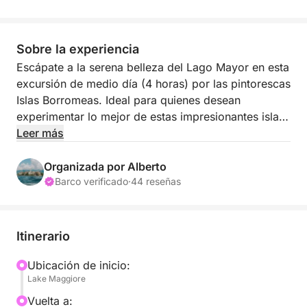
Sobre la experiencia
Escápate a la serena belleza del Lago Mayor en esta
excursión de medio día (4 horas) por las pintorescas
Islas Borromeas. Ideal para quienes desean
experimentar lo mejor de estas impresionantes islas
en poco tiempo, esta excursión ofrece una
Leer más
combinación de naturaleza, historia y vistas
impresionantes.
Organizada por Alberto
Barco verificado
·
44 reseñas
Comienza tu viaje con una visita a Isola Bella, donde
tendrás tiempo para explorar los magníficos jardines
barrocos de la isla y admirar las vistas panorámicas
Itinerario
del lago. Después, navega hasta la encantadora
Isola dei Pescatori, un pintoresco pueblo pesquero
Ubicación de inicio:
Lake Maggiore
donde podrás pasear por el paseo marítimo,
disfrutar de la tranquilidad y fotografiar el hermoso
Vuelta a: