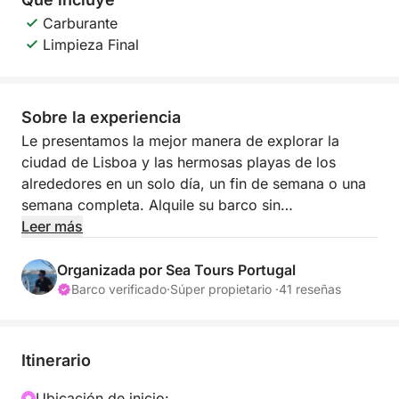
Carburante
Limpieza Final
Sobre la experiencia
Le presentamos la mejor manera de explorar la
ciudad de Lisboa y las hermosas playas de los
alrededores en un solo día, un fin de semana o una
semana completa. Alquile su barco sin
preocupaciones ni dolores de cabeza y explore la
Leer más
costa portuguesa, sus ríos y presas.
Organizada por Sea Tours Portugal
Con nuestra experiencia de alquiler, tendrá total
Barco verificado
·
Súper propietario ·
41 reseñas
libertad para elegir adónde ir y cómo disfrutar del
barco como si fuera suyo. Además, estaremos
encantados de asesorarle sobre los mejores lugares
Itinerario
para disfrutar de Portugal y hacer su experiencia
aún más placentera.
Ubicación de inicio: