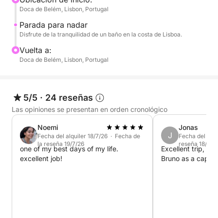
Doca de Belém, Lisbon, Portugal
Nuestro velero Bavaria Vision 46 cuenta con 3
Parada para nadar
camarotes dobles, 2 baños y una elegante cocina.
Disfrute de la tranquilidad de un baño en la costa de Lisboa.
Cabe destacar que el barco tiene acceso para sillas
Vuelta a:
de ruedas y está equipado con la mejor tecnología:
Doca de Belém, Lisbon, Portugal
VHF, GPS chartplotter, equipo de música, TV con
DVD, molinete eléctrico de ancla, hélice de proa,
aire acondicionado e interfaz para iPod.
5/5
·
24 reseñas
Las opiniones se presentan en orden cronológico
Noemi
Jonas
J
Fecha del alquiler 18/7/26 · Fecha de
Fecha del alqu
la reseña 19/7/26
reseña 18/5/2
one of my best days of my life.
Excellent trip, h
excellent job!
Bruno as a captai