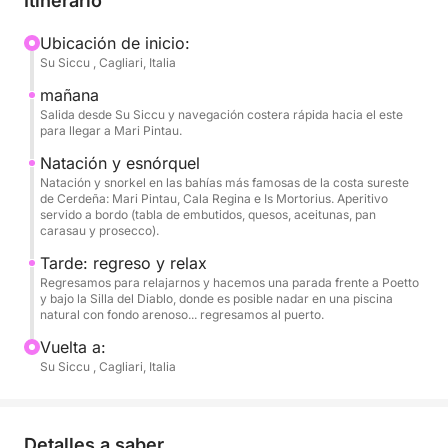
Itinerario
un exquisito aperitivo sardo a bordo: una deliciosa
selección de embutidos, quesos, aceitunas y pan
Ubicación de inicio:
Su Siccu , Cagliari, Italia
carasau.
mañana
A bordo, podrás disfrutar de agua fría, minibar,
Salida desde Su Siccu y navegación costera rápida hacia el este
para llegar a Mari Pintau.
prosecco local y patatas fritas para rematar el día.
Natación y esnórquel
Natación y snorkel en las bahías más famosas de la costa sureste
de Cerdeña: Mari Pintau, Cala Regina e Is Mortorius. Aperitivo
servido a bordo (tabla de embutidos, quesos, aceitunas, pan
carasau y prosecco).
Tarde: regreso y relax
Regresamos para relajarnos y hacemos una parada frente a Poetto
y bajo la Silla del Diablo, donde es posible nadar en una piscina
natural con fondo arenoso... regresamos al puerto.
Vuelta a:
Su Siccu , Cagliari, Italia
Detalles a saber