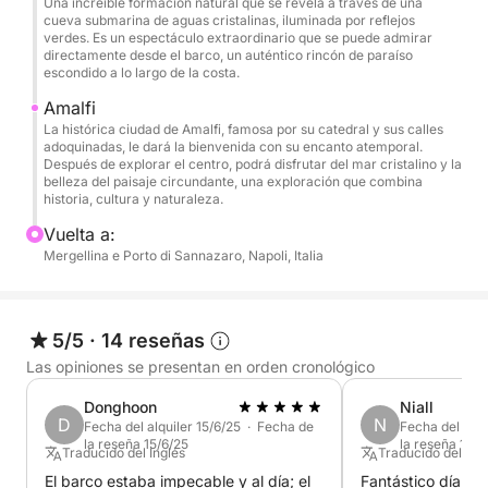
Una increíble formación natural que se revela a través de una
hacia Amalfi, donde tendrás tiempo para descubrir
cueva submarina de aguas cristalinas, iluminada por reflejos
su famosa Catedral y dar un paseo por el corazón
verdes. Es un espectáculo extraordinario que se puede admirar
directamente desde el barco, un auténtico rincón de paraíso
de la ciudad. En el camino de regreso, tendrá la
escondido a lo largo de la costa.
oportunidad de relajarse en la terraza, tomando una
Amalfi
bebida y disfrutando de la puesta de sol sobre el
La histórica ciudad de Amalfi, famosa por su catedral y sus calles
mar.
adoquinadas, le dará la bienvenida con su encanto atemporal.
Después de explorar el centro, podrá disfrutar del mar cristalino y la
belleza del paisaje circundante, una exploración que combina
Lo que hace que esta experiencia sea realmente
historia, cultura y naturaleza.
especial es el ambiente exclusivo que ofrecemos. A
Vuelta a:
diferencia de otros tours más masificados, aquí
Mergellina e Porto di Sannazaro, Napoli, Italia
encontrarás una navegación íntima y personalizada,
pensada para quienes buscan la máxima comodidad
y privacidad. La calidad de la embarcación, con sus
5/5
·
14 reseñas
amplios espacios exteriores e interiores
Las opiniones se presentan en orden cronológico
climatizados, permite vivir el mar con total
serenidad. La tripulación experimentada y
Donghoon
Niall
profesional estará a su disposición para satisfacer
D
N
Fecha del alquiler 15/6/25 · Fecha de
Fecha del alqu
la reseña 15/6/25
la reseña 12/7
todos los deseos, haciendo de este día una ocasión
Traducido del Inglés
Traducido del Ing
inolvidable.
El barco estaba impecable y al día; el
Fantástico día por