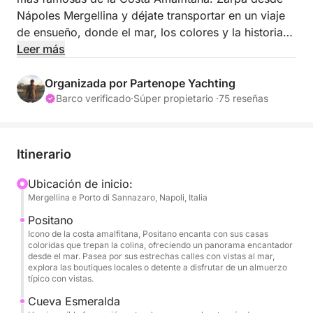
Nápoles Mergellina y déjate transportar en un viaje
de ensueño, donde el mar, los colores y la historia
se entrelazan en una experiencia inigualable. A
Leer más
bordo de un elegante y moderno yate, le esperan
vistas impresionantes y una navegación de lujo y
Organizada por Partenope Yachting
confort.
Barco verificado
·
Súper propietario ·
75 reseñas
A bordo del Jeanneau Leader 36 2022, un barco de
11,5 metros de eslora que combina diseño
Itinerario
sofisticado, amplitud y seguridad, te sentirás
inmediatamente como en casa. Durante el recorrido,
Ubicación de inicio:
Mergellina e Porto di Sannazaro, Napoli, Italia
comenzaremos a navegar a lo largo de la costa,
dejándonos encantar por la vista del Golfo de
Positano
Nápoles, para luego continuar hacia la espléndida
Icono de la costa amalfitana, Positano encanta con sus casas
coloridas que trepan la colina, ofreciendo un panorama encantador
Positano. Una vez que llegues, podrás bajar a
desde el mar. Pasea por sus estrechas calles con vistas al mar,
explorar el pintoresco pueblo, pasear por sus
explora las boutiques locales o detente a disfrutar de un almuerzo
típico con vistas.
coloridas calles y almorzar en uno de los
restaurantes panorámicos. Nuestro viaje continuará
Cueva Esmeralda