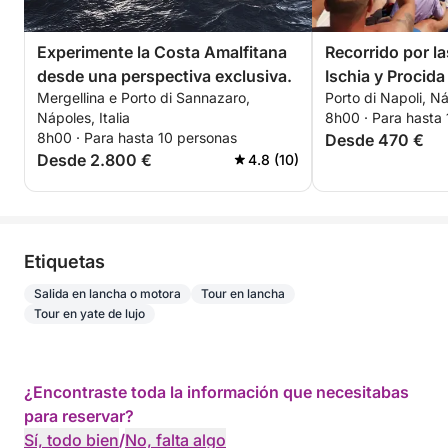
Experimente la Costa Amalfitana
Recorrido por la
desde una perspectiva exclusiva.
Ischia y Procid
Mergellina e Porto di Sannazaro,
Porto di Napoli, Ná
Nápoles) o (Náp
Nápoles, Italia
8h00 · Para hasta
Nápoles) o (Náp
8h00 · Para hasta 10 personas
Desde 470 €
Nápoles)
Desde 2.800 €
4.8 (10)
Etiquetas
Salida en lancha o motora
Tour en lancha
Tour en yate de lujo
¿Encontraste toda la información que necesitabas
para reservar?
Sí, todo bien
/
No, falta algo