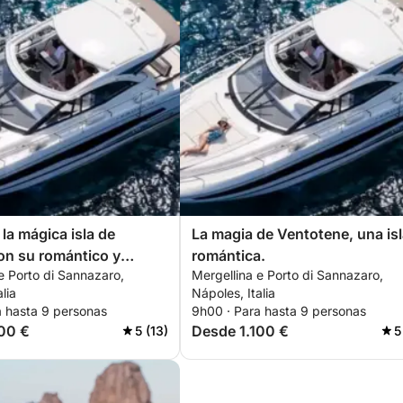
la mágica isla de
La magia de Ventotene, una is
on su romántico y
romántica.
e Porto di Sannazaro,
Mergellina e Porto di Sannazaro,
uerto de Corricella.
lia
Nápoles, Italia
a hasta 9 personas
9h00 · Para hasta 9 personas
00 €
Desde 1.100 €
5 (13)
5