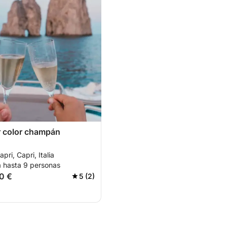
r color champán
pri, Capri, Italia
a hasta 9 personas
0 €
5 (2)