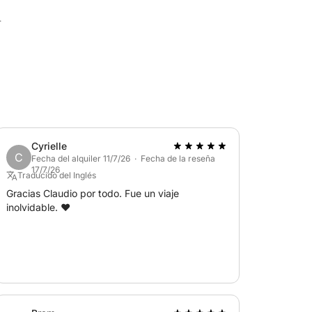
.
Cyrielle
C
Fecha del alquiler 11/7/26 · Fecha de la reseña
17/7/26
Traducido del Inglés
Gracias Claudio por todo. Fue un viaje
inolvidable. ❤️