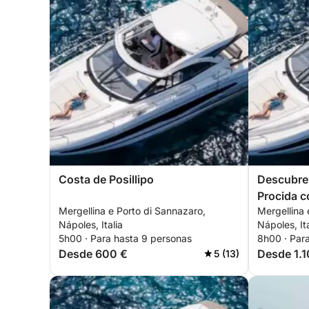
Costa de Posillipo
Descubre 
Procida c
Mergellina e Porto di Sannazaro,
Mergellina 
colorido p
Nápoles, Italia
Nápoles, Ita
5h00 · Para hasta 9 personas
8h00 · Par
Desde 600 €
Desde 1.1
5 (13)