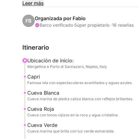
Leer más
Su itinerario destaca la espectacular costa de la i
y la Gruta Verde. También navegará junto a los m
Organizada por Fabio
FB
para nadar en aguas cristalinas durante el día.
Barco verificado
·
Súper propietario ·
16 reseñas
Para su comodidad, ofrecemos una selección de a
Itinerario
deseen mantenerse activos, disponemos de dos tab
después de cada baño en el mar.
Ubicación de inicio:
Mergellina e Porto di Sannazaro, Naples, Italy
Nota: Tenga en cuenta que se aplicará un recargo
Capri
Famosa isla con espectaculares acantilados y aguas azules.
Cueva Blanca
Cueva marina de piedra caliza blanca con reflejos brillantes.
Cueva Roja
Cueva con tonos rojizos en la roca y agua cristalina.
Cueva Verde
Cueva marina que brilla con luz verde esmeralda.