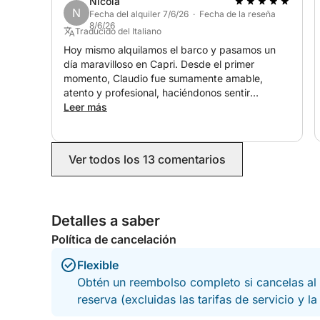
Nicola
N
Fecha del alquiler 7/6/26 · Fecha de la reseña
8/6/26
Traducido del Italiano
Hoy mismo alquilamos el barco y pasamos un
día maravilloso en Capri. Desde el primer
momento, Claudio fue sumamente amable,
atento y profesional, haciéndonos sentir
cómodos al instante. El barco estaba impecable,
Leer más
limpio, en perfecto estado y excelentemente
organizado. Todo fue tal como se describió, lo
que hizo que la experiencia fuera aún más
Ver todos los 13 comentarios
placentera. Recomendamos encarecidamente a
Claudio a cualquiera que busque un día
inolvidable en el mar. Además, el precio es justo
para la calidad de la experiencia ofrecida. Sin
Detalles a saber
duda, volveremos.
Política de cancelación
Flexible
Obtén un reembolso completo si cancelas al 
reserva (excluidas las tarifas de servicio y l