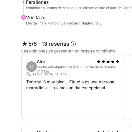
Farallones
Icónicas columnas de roca que se elevan desde el mar de Capri
Vuelta a:
Mergellina e Porto di Sannazaro, Naples, Italy
5/5
·
13 reseñas
Las opiniones se presentan en orden cronológico
Cira
C
Fecha del alquiler 19/7/26 · Fecha de la reseña
19/7/26
Traducido del Italiano
Todo salió muy bien… Claudio es una persona
maravillosa… tuvimos un día excepcional.