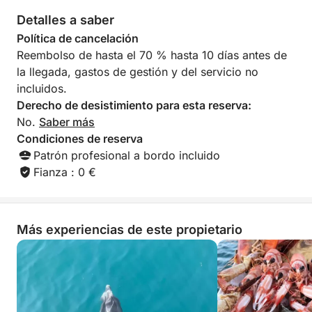
Detalles a saber
¿Listo para explorar? Únete a nosotros y navega
hacia un recuerdo inolvidable.
Política de cancelación
Reembolso de hasta el 70 % hasta 10 días antes de
la llegada, gastos de gestión y del servicio no
incluidos.
Derecho de desistimiento para esta reserva:
No.
Saber más
Condiciones de reserva
Patrón profesional a bordo incluido
Fianza : 0 €
Más experiencias de este propietario