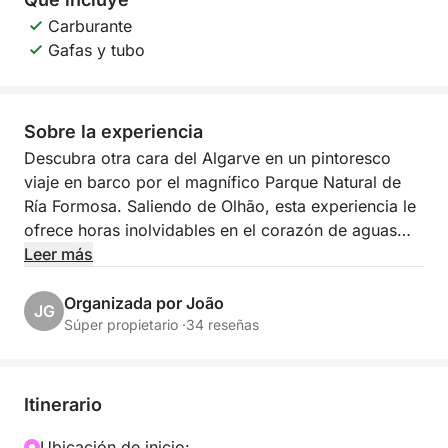
Carburante
Gafas y tubo
Sobre la experiencia
Descubra otra cara del Algarve en un pintoresco
viaje en barco por el magnífico Parque Natural de
Ría Formosa. Saliendo de Olhão, esta experiencia le
ofrece horas inolvidables en el corazón de aguas
tranquilas, islas salvajes y el encanto eterno de los
Leer más
pueblos de pescadores tradicionales.
Organizada por João
JG
En lugar de seguir un itinerario fijo, cada excursión
Súper propietario ·
34 reseñas
es única. Las paradas pueden variar de un día a
otro, haciendo que cada salida sea única, y eso es
precisamente lo que la hace tan especial. Nos gusta
Itinerario
la espontaneidad, adaptarnos al clima, a las mareas
y al estado de ánimo del grupo.
Ubicación de inicio: