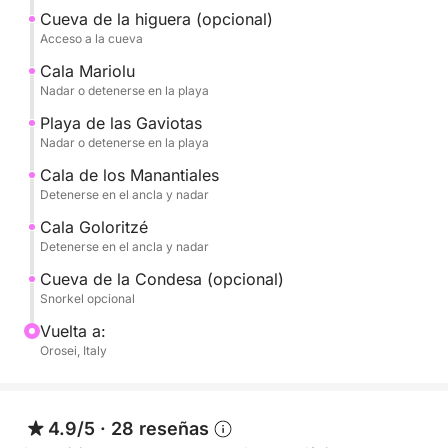
Cueva de la higuera (opcional)
Acceso a la cueva
CALA MARIOLU, por el color de sus aguas y su
playa de arena blanca.
Cala Mariolu
Nadar o detenerse en la playa
Cala Goloritze, la joya indiscutible del golfo, elegida
Playa de las Gaviotas
Mejor Playa del Mundo 2025.
Nadar o detenerse en la playa
Cala de los Manantiales
Cala Biriala, una cala íntima y muy pintoresca.
Detenerse en el ancla y nadar
Cala Goloritzé
Cala delle Sorgenti, con sus aguas turquesas y su
Detenerse en el ancla y nadar
playa de los enamorados de guijarros de mármol
Cueva de la Condesa (opcional)
esféricos.
Snorkel opcional
Vuelta a:
Y también, las Piscinas de Venus, Cala Sisine, Cala
Orosei, Italy
Ziu Santoru,
Gruta del Fico (accesible a pie y opcional)
4.9/5
·
28 reseñas