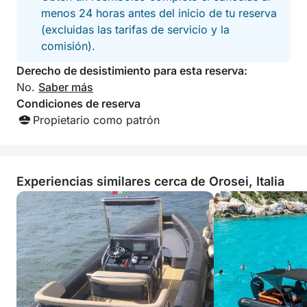
Fruta fresca
menos 24 horas antes del inicio de tu reserva
Refrescos
(excluidas las tarifas de servicio y la
comisión).
O
Derecho de desistimiento para esta reserva:
No.
Saber más
PASTA FRESCA DE VERANO
Condiciones de reserva
Propietario como patrón
Pasta corta servida a temperatura ambiente, con
aceite de oliva virgen extra, tomates cherry,
aceitunas negras, mozzarella, maíz y albahaca
Agua y refrescos
Experiencias similares cerca de Orosei, Italia
Gracias a nuestra colaboración con un restaurante
local, podemos ofrecer un servicio adicional que
incluye desde ostras hasta atún cocinado a fuego
lento, y mucho más.
Todo se servirá en la vajilla de cerámica a bordo.