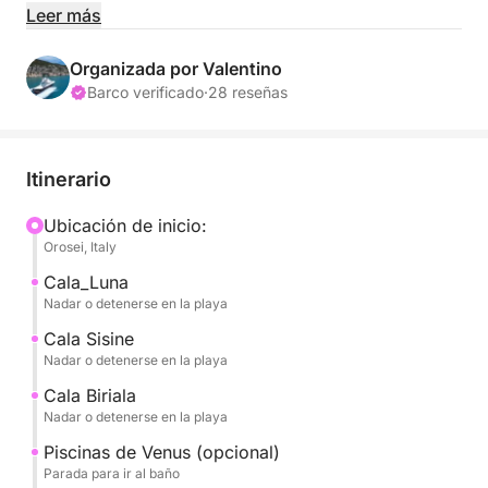
exclusivas de día completo.
Leer más
Hemos decidido ofrecer únicamente excursiones
Organizada por Valentino
exclusivas para que nuestros clientes disfruten
Barco verificado
·
28 reseñas
plenamente de los espacios a bordo y los
compartan solo con sus acompañantes. Nota:
Máximo 6 pasajeros.
Itinerario
La salida desde el muelle de Marina di Orosei es a
Ubicación de inicio:
Orosei, Italy
las 10:00 h, con regreso a las 18:00 h, o, si lo
prefiere, desde las 13:00 h hasta la puesta de sol.
Cala_Luna
Nadar o detenerse en la playa
Es posible hacer una escala para embarcar y
Cala Sisine
desembarcar en Cala Gonone.
Nadar o detenerse en la playa
Cala Biriala
Descubrirá las joyas del Golfo de Orosei, entre ellas:
Nadar o detenerse en la playa
Piscinas de Venus (opcional)
CALA LUNA, famosa por sus cuevas con vistas a la
Parada para ir al baño
playa.