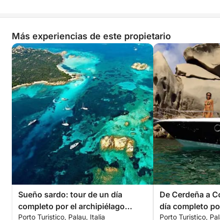
Más experiencias de este propietario
Sueño sardo: tour de un día
De Cerdeña a Có
completo por el archipiélago
día completo po
Porto Turistico, Palau, Italia
Porto Turistico, Pal
desde Palau hasta Budelli
islas