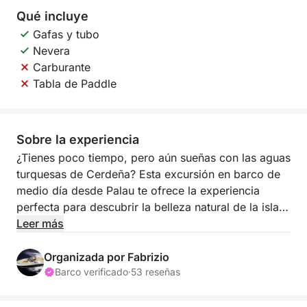
Qué incluye
Gafas y tubo
Nevera
Carburante
Tabla de Paddle
Sobre la experiencia
¿Tienes poco tiempo, pero aún sueñas con las aguas
turquesas de Cerdeña? Esta excursión en barco de
medio día desde Palau te ofrece la experiencia
perfecta para descubrir la belleza natural de la isla,
con calas de aguas cristalinas, playas escondidas y
Leer más
acantilados de granito, todo a un corto paseo en
barco. Ya sea que quieras nadar, tomar el sol o
Organizada por Fabrizio
simplemente relajarte y disfrutar del paisaje, esta
Barco verificado
·
53 reseñas
experiencia captura la esencia del norte de Cerdeña
en tan solo unas horas mágicas.