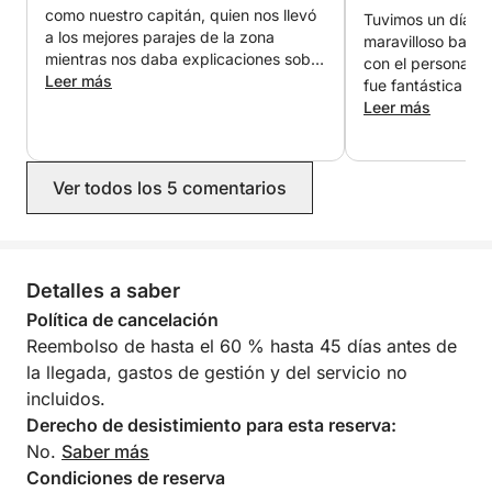
como nuestro capitán, quien nos llevó
calidad para crear el ambiente perfecto, además de
Tuvimos un día in
a los mejores parajes de la zona
maravilloso barco
equipo de snorkel y una tabla de paddle surf (SUP)
mientras nos daba explicaciones sobre
con el personal a
para quienes deseen explorar bajo y más allá de la
las zonas y respuestas a todas las
Leer más
fue fantástica y el
superficie. No es solo un paseo en barco, es un
preguntas que le hicimos. Muy
simplemente marav
Leer más
viaje sensorial completo a través de las islas más
recomendable.
excepcional y est
preciadas de Cerdeña.
condiciones. Nues
Alessandro, fue 
Ver todos los 5 comentarios
los mejores lugar
Descubre calas escondidas, sumérgete en los mares
barco y ¡fue simp
más azules y crea recuerdos que perdurarán mucho
A los niños les en
después de que se ponga el sol en el archipiélago.
pasamos genial e
hizo mucho sol. ¡
Detalles a saber
y recomendamos 
Política de cancelación
Pietro, su tripula
Reembolso de hasta el 60 % hasta 45 días antes de
la llegada, gastos de gestión y del servicio no
incluidos.
Derecho de desistimiento para esta reserva:
No.
Saber más
Condiciones de reserva