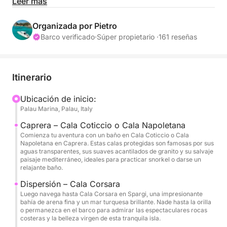
Saliendo de Palau, esta excursión en barco de un
Leer más
día completo te llevará al corazón del archipiélago
de La Maddalena: una experiencia inolvidable llena
Organizada por Pietro
de colores vibrantes, naturaleza virgen y tesoros
Barco verificado
·
Súper propietario ·
161 reseñas
ocultos solo accesibles por mar. Ya sea que
busques belleza natural, aventura o un momento de
puro relax, esta excursión lo tiene todo.
Itinerario
Tu día comienza al salir del puerto y dirigirnos a la
Ubicación de inicio:
Palau Marina, Palau, Italy
serena isla de Caprera, conocida por sus frondosos
pinares y aguas cristalinas. Desde allí, navegaremos
Caprera – Cala Coticcio o Cala Napoletana
hasta el encantador pueblo de La Maddalena, donde
Comienza tu aventura con un baño en Cala Coticcio o Cala
Napoletana en Caprera. Estas calas protegidas son famosas por sus
los edificios de colores pastel y las calles
aguas transparentes, sus suaves acantilados de granito y su salvaje
empedradas ofrecen un toque de historia y cultura
paisaje mediterráneo, ideales para practicar snorkel o darse un
relajante baño.
local. A continuación, en Spargi, podrás nadar,
hacer snorkel o simplemente tomar el sol en una de
Dispersión – Cala Corsara
Luego navega hasta Cala Corsara en Spargi, una impresionante
sus playas recónditas. Finalmente, llegamos a la
bahía de arena fina y un mar turquesa brillante. Nade hasta la orilla
joya de la corona: la isla Budelli, famosa por su
o permanezca en el barco para admirar las espectaculares rocas
costeras y la belleza virgen de esta tranquila isla.
sobrenatural Spiaggia Rosa, la legendaria playa