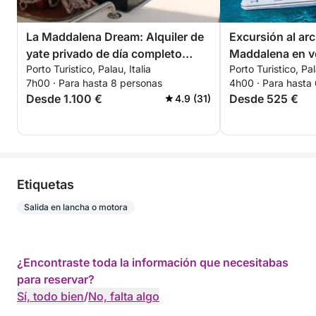
La Maddalena Dream: Alquiler de
Excursión al arc
yate privado de día completo
Maddalena en v
Porto Turistico, Palau, Italia
Porto Turistico, Pal
desde Palau
patrón (medio dí
7h00 · Para hasta 8 personas
4h00 · Para hasta
Desde 1.100 €
Desde 525 €
4.9 (31)
Etiquetas
Salida en lancha o motora
¿Encontraste toda la información que necesitabas
para reservar?
Sí, todo bien
/
No, falta algo