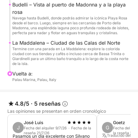
rosada que se ha convertido en un símbolo de la
Budelli – Vista al puerto de Madonna y a la playa
magia natural del archipiélago.
rosa
Navega hasta Budelli, donde podrás admirar la icónica Playa Rosa
desde el barco. Luego, siempre en las cercanías de Porto della
A mitad del día, también tendrá la opción de parar
Madonna, una espléndida laguna poco profunda rodeada de islotes,
en un restaurante local de la isla, donde podrá
perfecta para nadar y flotar en aguas tranquilas y cristalinas.
deleitarse con mariscos frescos y especialidades
La Maddalena – Ciudad de las Calas del Norte
regionales, todo servido en un impresionante
Termine con una parada en La Maddalena: explore la colorida
ciudad con sus tiendas y cafés o incluso cerca de Bassa Trinita o
entorno mediterráneo.
Giardinelli para un último baño tranquilo a lo largo de la costa norte
de la isla.
Lo que distingue a este tour es la combinación de
Vuelta a:
comodidad, exploración y autenticidad. A diferencia
Palau Marina, Palau, Italy
de las excursiones más concurridas, esta
experiencia íntima ofrece un ambiente relajado con
atención personalizada de la tripulación.
4.8/5
·
5 reseñas
Las opiniones se presentan en orden cronológico
A bordo, disfrutará de refrescantes refrescos,
cócteles artesanales y un almuerzo recién preparado
José Luis
Goetz
J
G
servido con aguas turquesas como telón de fondo.
Fecha del alquiler 9/7/26 · Fecha de la
Fecha del alqu
reseña 21/7/26
la reseña 24/
El barco cuenta con un sistema de sonido de alta
Traducido del Ing
Pasamos un día excelente con Silvano