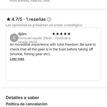
• Escalera de baño
Porto Arenella, Palermo, Italia
• Equipo de seguridad, incluyendo chalecos
salvavidas
4.7/5
·
1 reseñas
🌅 Explora las hermosas aguas de Palermo; Aquí
Las opiniones se presentan en orden cronológico
tienes algunos lugares destacados a menos de 5
Björn
km:
B
Fecha del alquiler 3/8/26 · Fecha de la
reseña 3/8/26
An incredible experience with total freedom. Be sure to
📍 Reserva Natural de Capo Gallo: Nada y practica
check that all the gear is in the boat before taking off
snorkel junto al impresionante paisaje de esta costa
(snorkle, fishing gear etc).
rocosa.
Leer más
📍 Isola delle Femmine: Visita esta isla cercana para
disfrutar de aguas cristalinas y vistas panorámicas.
📍 Caletta Bella: Visita esta joya escondida para
vivir una experiencia mágica, tanto por dentro como
Detalles a saber
por fuera, desde el agua.
Política de cancelación