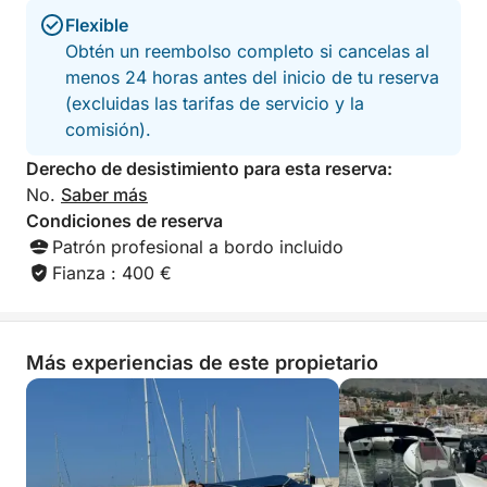
🎉 Actividades:
Flexible
Obtén un reembolso completo si cancelas al
🚤 Crucero costero: Disfruta de un relajante paseo
menos 24 horas antes del inicio de tu reserva
por los hermosos paisajes de la costa de Palermo,
(excluidas las tarifas de servicio y la
con paradas en las playas.
comisión).
🤿 Snorkel y natación: Descubre la vibrante vida
Derecho de desistimiento para esta reserva:
marina de Capo Gallo.
No.
Saber más
Condiciones de reserva
🏖️ Excursión de un día a la playa de Mondello:
Patrón profesional a bordo incluido
Toma el sol y disfruta de un almuerzo junto al mar.
Fianza : 400 €
☕ Aperitivos a bordo: ¡Disfruta de croissants y café
de cortesía a bordo durante tu excursión! 🍩☕
Más experiencias de este propietario
🚗 Servicio de traslados: Ofrecemos traslados
desde y hacia el puerto para hasta 8 personas en un
radio de 5 km.