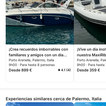
⚓ Opción de alquiler de patrón: Mejora tu
experiencia náutica contratando un patrón
profesional. Relájate y disfruta del agua sin
preocupaciones.
⏳ Opciones de alquiler:
✔ Día completo
✔ Medio día (mañana o tarde)
¡Crea recuerdos imborrables con
¡Vive un día ino
familiares y amigos con un día
nuestra MaxiRib
⛽ Coste del combustible: Nuestros clientes suelen
Porto Arenella, Palermo, Italia
Porto Arenella, Pal
inolvidable a bordo de nuestro
equipada con to
gastar entre 20 y 50 euros en combustible. Para tu
9h00 · Para hasta 8 personas
9h00 · Para hasta
Prinz 33 Open!
para un día perf
comodidad, hay una gasolinera en el puerto.
Desde 899 €
Desde 359 €
4.1 (4)
Reserva ahora y vive un día inolvidable en el agua
con nuestro ASORAL AL 100, equipado con todo lo
necesario para una aventura de navegación
perfecta. 🌊
Experiencias similares cerca de Palermo, Italia