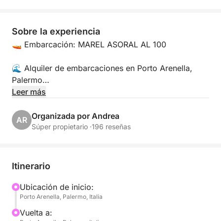
Sobre la experiencia
🚤 Embarcación: MAREL ASORAL AL 100
🌊 Alquiler de embarcaciones en Porto Arenella,
Palermo
Leer más
📍 Ubicación:
Porto Arenella - Molo Foraneo Scalo Nuovo, Piazza
Organizada por Andrea
AR
Tonnara, Palermo 90142
Súper propietario ·
196 reseñas
👥 Capacidad máxima: 8 personas
Itinerario
🛠️ Comodidades:
• Bluetooth para música y comunicaciones
Ubicación de inicio:
Porto Arenella, Palermo, Italia
• Asientos cómodos
• Toldo parasol
Vuelta a: