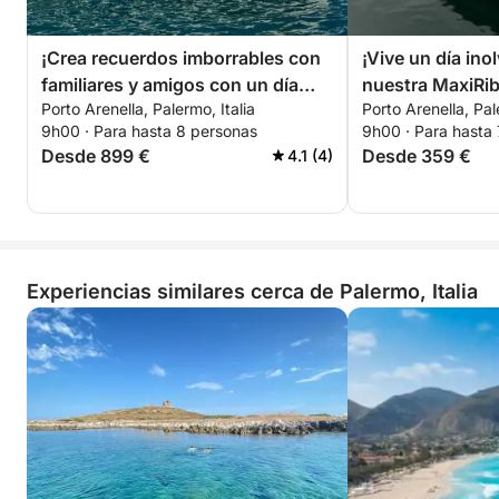
nuestra SAVER 540, equipada con todo lo necesario
para una aventura náutica perfecta! 🌊🚤
¡Crea recuerdos imborrables con
¡Vive un día ino
familiares y amigos con un día
nuestra MaxiRib
Porto Arenella, Palermo, Italia
Porto Arenella, Pal
inolvidable a bordo de nuestro
equipada con to
9h00 · Para hasta 8 personas
9h00 · Para hasta
Prinz 33 Open!
para un día perf
Desde 899 €
Desde 359 €
4.1 (4)
Experiencias similares cerca de Palermo, Italia