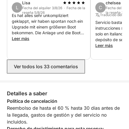
Lisa
chelsea
📍 Reserva Natural de Capo Gallo: Nada y practica
L
C
Fecha del alquiler 3/8/26 · Fecha de la
Fecha del alqu
snorkel junto al maravilloso paisaje de esta costa
reseña 5/8/26
la reseña 30/
Traducido del Ing
Es hat alles sehr unkompliziert
rocosa.
geklappt, wir haben spontan noch ein
Servicio bastante
📍 Isola delle Femmine: Visita esta isla cercana para
Upgrade mit einem größeren Boot
instrucciones sobr
disfrutar de aguas cristalinas y vistas panorámicas.
bekommen. Die Anlage und die Boote
solo en italiano, 
📍 Pretty Cove: Visita esta joya escondida para vivir
sind sehr gepflegt.
Leer más
depósito de segu
una experiencia mágica dentro y fuera del agua.
general, un servi
Leer más
deficiente.
🎉 Cosas que hacer Actividades: 🚤 Crucero por la
costa: Disfrute de un relajante paseo entre hermosos
Ver todos los 33 comentarios
paisajes a lo largo de la costa de Palermo, con
paradas en las playas programadas.
🤿 Esnórquel y natación: Descubra la vibrante vida
Detalles a saber
marina en Capo Gallo.
🏖️ Excursión de un día a la playa de Mondello:
Política de cancelación
Tome el sol y disfrute de una comida junto al mar.
Reembolso de hasta el 60 % hasta 30 días antes de
la llegada, gastos de gestión y del servicio no
☕ Refrigerios a bordo: ¡Disfrute de croissants y
incluidos.
café de cortesía a bordo durante su viaje! 🍩☕
Derecho de desistimiento para esta reserva: