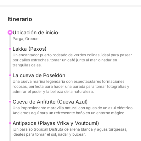
tranquilo pueblo con una arquitectura encantadora y
aguas cristalinas, perfecto para un comienzo
tranquilo. A continuación, navega hacia la mítica
Itinerario
Cueva de Poseidón, donde impresionantes
formaciones rocosas y leyendas aguardan tu
Ubicación de inicio:
Parga, Greece
objetivo.
Lakka (Paxos)
Continúa hasta la fascinante Cueva de Anfítrite
Un encantador puerto rodeado de verdes colinas, ideal para pasear
por calles estrechas, tomar un café junto al mar o nadar en
(Cueva Azul), donde fondearemos para darte un
tranquilas calas.
refrescante baño en sus brillantes aguas azules. El
La cueva de Poseidón
viaje nos llevará a Antipaxos, hogar de las icónicas
Una cueva marina legendaria con espectaculares formaciones
playas de Vrika y Voutoumi, famosas por su arena
rocosas, perfecta para hacer una parada para tomar fotografías y
admirar el poder y la belleza de la naturaleza.
blanca y aguas turquesas, ideales para tomar el sol,
bucear y relajarse en estado puro.
Cueva de Anfitrite (Cueva Azul)
Una impresionante maravilla natural con aguas de un azul eléctrico.
Anclamos aquí para un refrescante baño en un entorno mágico.
Nuestra última parada es Gaios (Paxos), un
pintoresco pueblo portuario lleno de callejones
Antipaxos (Playas Vrika y Voutoumi)
¡Un paraíso tropical! Disfruta de arena blanca y aguas turquesas,
estrechos, cafés frente al mar y deliciosa
ideales para tomar el sol, nadar y bucear.
gastronomía local. Tras una tranquila exploración,