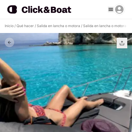
Inicio
/
Qué hacer
/
Salida en lancha o motora
/
Salida en lancha o motora P