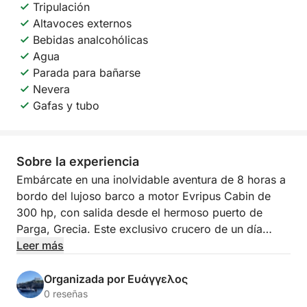
Tripulación
Altavoces externos
Bebidas analcohólicas
Agua
Parada para bañarse
Nevera
Gafas y tubo
Sobre la experiencia
Embárcate en una inolvidable aventura de 8 horas a
bordo del lujoso barco a motor Evripus Cabin de
300 hp, con salida desde el hermoso puerto de
Parga, Grecia. Este exclusivo crucero de un día
completo te llevará por el mar Jónico para descubrir
Leer más
la belleza virgen de las islas de Paxos y Antipaxos.
Organizada por Ευάγγελος
Nuestra primera parada es Lakka (Paxos), un
0 reseñas