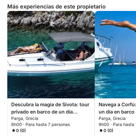
Más experiencias de este propietario
Descubra la magia de Sivota: tour
Navega a Corfú:
privado en barco de un día
un día en barco
Parga, Grecia
Parga, Grecia
completo desde Parga
8h00 · Para hasta 7 personas
9h00 · Para hasta
0 (0)
0 (0)