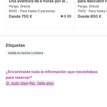
Una aventura de 6 horas por el
para descubrir 
Parga, Grecia
Parga, Grecia
mar Egeo
motora.
6h00 · Para hasta 5 personas
7h00 · Para hasta
Desde 750 €
Desde 800 €
0 (0)
Etiquetas
Salida en lancha o motora
¿Encontraste toda la información que necesitabas
para reservar?
Sí, todo bien
/
No, falta algo