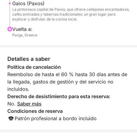
Gaios (Paxos)
navegaremos de regreso a Parga con el corazón (y
La pintoresca capital de Paxos, que ofrece callejones encantadores,
los recuerdos) llenos.
cafés animados y tabernas tradicionales: un gran lugar para
explorar y disfrutar de la cocina local.
Su barco del día: Evripus Cabin 300 hp, una lancha
Vuelta a:
a motor modelo 2021 equipada con cubierta a la
Parga, Greece
sombra, cama king-size, baño, tumbona, sofá
esquinero, nevera eléctrica, radio Bluetooth, ducha,
GPS, VHF, máscaras de snorkel y refrescos de
Detalles a saber
cortesía.
Política de cancelación
Reembolso de hasta el 60 % hasta 30 días antes de
¿Listo para vivir el paraíso? Reserve hoy mismo su
la llegada, gastos de gestión y del servicio no
tour privado con un patrón profesional. ¡Solo hay 7
incluidos.
plazas disponibles!
Derecho de desistimiento para esta reserva:
No.
Saber más
Condiciones de reserva
Patrón profesional a bordo incluido