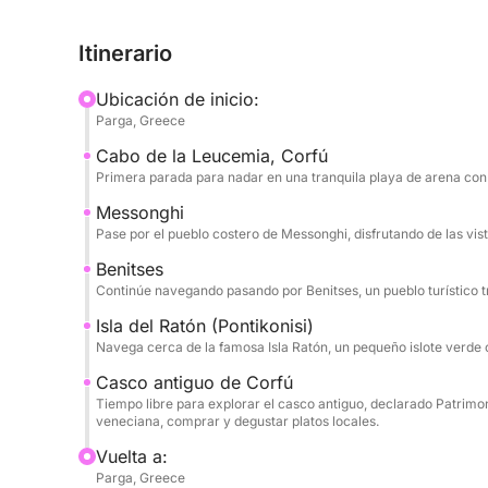
auténtico encanto de la isla.
Itinerario
Un punto culminante del día es una parada en la ic
pintoresco y legendario que parece sacado de un
Ubicación de inicio:
Parga, Greece
Después, tendrás tiempo libre para explorar el c
Cabo de la Leucemia, Corfú
de la Humanidad por la UNESCO. Pasee por callej
Primera parada para nadar en una tranquila playa de arena con 
Fortaleza Vieja, compre productos locales o deléi
taberna junto al mar.
Messonghi
Pase por el pueblo costero de Messonghi, disfrutando de las vist
Viaje con comodidad a bordo de un elegante ba
Benitses
baño, zonas de sombra, tumbona doble, sofá esqu
Continúe navegando pasando por Benitses, un pueblo turístico t
gratuitos. ¡Disponemos de máscaras de snorkel p
Isla del Ratón (Pontikonisi)
Navega cerca de la famosa Isla Ratón, un pequeño islote verde c
Reserve su crucero hoy mismo y disfrute de un dí
Casco antiguo de Corfú
inolvidables en el mar Jónico.
Tiempo libre para explorar el casco antiguo, declarado Patrimon
veneciana, comprar y degustar platos locales.
Vuelta a:
Parga, Greece