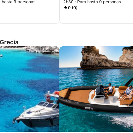
a hasta 9 personas
2h30 · Para hasta 9 personas
felicidad
0 (0)
 Grecia