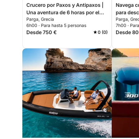
Crucero por Paxos y Antipaxos |
Navega co
Una aventura de 6 horas por el
para desc
Parga, Grecia
Parga, Gre
mar Egeo
motora.
6h00 · Para hasta 5 personas
7h00 · Par
Desde 750 €
Desde 80
0 (0)