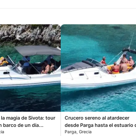
la magia de Sivota: tour
Crucero sereno al atardecer
n barco de un día
desde Parga hasta el estuario 
cia
Parga, Grecia
 desde Parga
río Aqueronte