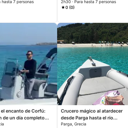
a hasta 7 personas
2h30 · Para hasta 7 personas
0 (0)
el encanto de Corfú:
Crucero mágico al atardecer
n de un día completo
desde Parga hasta el río
cia
Parga, Grecia
a a la isla de Corfú!
Aqueronte: 2,5 horas de pura