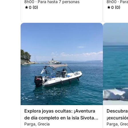
8h00 · Para hasta 7 personas
8h00 · Par
0 (0)
0 (0)
Explora joyas ocultas: ¡Aventura
Descubra 
de día completo en la isla Sivota
¡excursió
Parga, Grecia
Parga, Gre
desde Parga!
desde Parg