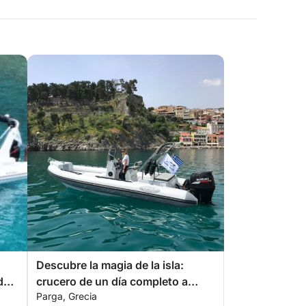
Descubre la magia de la isla:
del
crucero de un día completo a
Parga, Grecia
Paxos y Antipaxos desde Parga