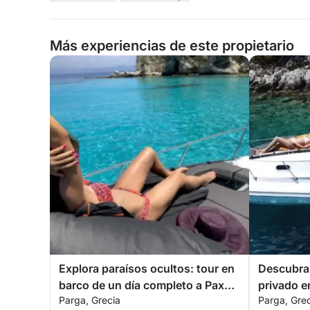
Más experiencias de este propietario
Explora paraísos ocultos: tour en
Descubra 
barco de un día completo a Paxos
privado e
Parga, Grecia
Parga, Gre
y Antipaxos desde Parga
completo