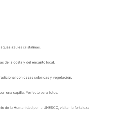
ónica Isla Ratón (Pontikonisi), un islote
 cuento de hadas.
asco antiguo de Corfú, declarado Patrimonio
ones empedrados, admire la histórica
aguas azules cristalinas.
tese con la cocina tradicional corfiota en una
as de la costa y del encanto local.
rco equipado con camarote, cama doble,
inero y una hielera con agua y refrescos
radicional con casas coloridas y vegetación.
ara aventuras submarinas!
on una capilla. Perfecto para fotos.
a de descubrimiento, relajación y recuerdos
io de la Humanidad por la UNESCO, visitar la fortaleza