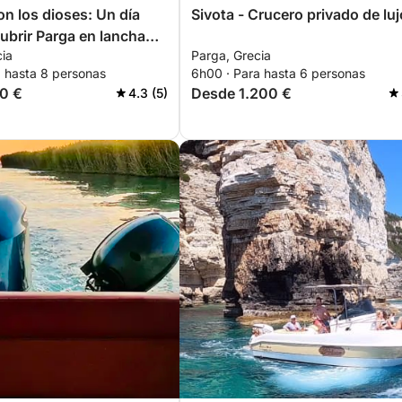
n los dioses: Un día
Sivota - Crucero privado de luj
ubrir Parga en lancha
cia
Parga, Grecia
a hasta 8 personas
6h00 · Para hasta 6 personas
0 €
Desde 1.200 €
4.3 (5)