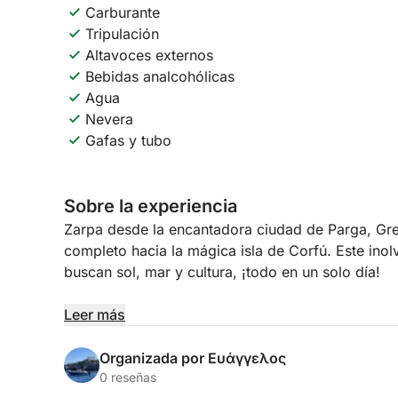
Carburante
Tripulación
Altavoces externos
Bebidas analcohólicas
Agua
Nevera
Gafas y tubo
Sobre la experiencia
Zarpa desde la encantadora ciudad de Parga, Gre
completo hacia la mágica isla de Corfú. Este inol
buscan sol, mar y cultura, ¡todo en un solo día!
Tu viaje comienza con un crucero panorámico por
Leer más
impresionante cabo de Leukimi. Sumérgete en agua
baño en una playa de arena suave. A continuació
Organizada por Ευάγγελος
pasando por los hermosos pueblos de Messonghi 
0 reseñas