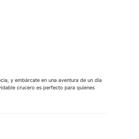
cia, y embárcate en una aventura de un día
vidable crucero es perfecto para quienes
 el mar Jónico, con primera parada en el
s cristalinas y disfruta de un refrescante
n, navegaremos por la costa sur de Corfú,
y Benitses, donde te empaparás del