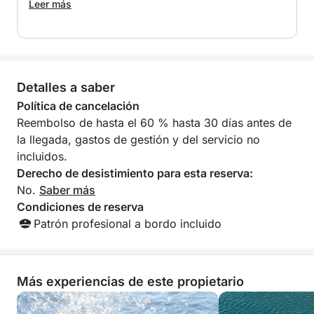
recomiendo encarecidamente.
Leer más
Tu barco está equipado para ofrecerte velocidad y
comodidad, con:
- Estabilizadores giroscópicos para una navegación
suave
Detalles a saber
- Capitán y combustible incluidos en el precio
Política de cancelación
Por qué te encantará:
Reembolso de hasta el 60 % hasta 30 días antes de
- Recorrido a alta velocidad y lleno de adrenalina a
la llegada, gastos de gestión y del servicio no
más de 10 nudos
incluidos.
- Impresionantes vistas del atardecer en la costa
Derecho de desistimiento para esta reserva:
- Actividades como SUP, snorkel y natación
No.
Saber más
- Relájate con un aperitivo al atardecer
Condiciones de reserva
- Perfecto para amantes de la naturaleza y los
Patrón profesional a bordo incluido
amantes de las emociones fuertes
Extras:
Más experiencias de este propietario
- Tasas portuarias no incluidas: 10 € por persona
- Capitán y combustible incluidos