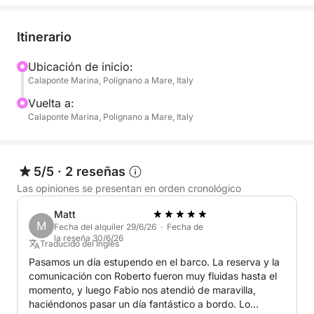
increíbles:
Itinerario
Costa Norte: Explora impresionantes fondos
marinos y espectaculares cuevas marinas.
Ubicación de inicio:
Calaponte Marina, Polignano a Mare, Italy
Costa Sur: Descubre calas recónditas, una vibrante
Vuelta a:
vida marina y cuevas ocultas, todo bañado por la
Calaponte Marina, Polignano a Mare, Italy
luz dorada del atardecer.
Haz pausas durante el camino para nadar, hacer
5/5
·
2 reseñas
snorkel y probar el Stand Up Paddle (SUP), perfecto
Las opiniones se presentan en orden cronológico
para una experiencia divertida y refrescante en el
Matt
agua. Y para que el momento sea aún más dulce,
M
Fecha del alquiler 29/6/26 · Fecha de
disfruta de un delicioso aperitivo a bordo con:
la reseña 30/6/26
Traducido del Inglés
Pasamos un día estupendo en el barco. La reserva y la
- Aperitivos: Taralli, patatas fritas y aceitunas
comunicación con Roberto fueron muy fluidas hasta el
- Bebidas: Agua, Coca-Cola, refresco de naranja y
momento, y luego Fabio nos atendió de maravilla,
prosecco
haciéndonos pasar un día fantástico a bordo. Lo