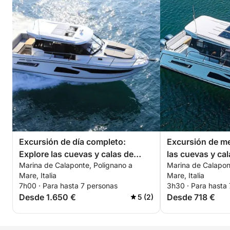
¡Reserva ya tu Sunset Adrenaline Rush para una
inolvidable aventura a alta velocidad y la puesta de
sol más hermosa sobre la costa de Apulia!
Excursión de día completo:
Excursión de me
Explore las cuevas y calas de
las cuevas y ca
Marina de Calaponte, Polignano a
Marina de Calapon
Polignano a Mare y Monopoli
Mare y Monopol
Mare, Italia
Mare, Italia
7h00 · Para hasta 7 personas
3h30 · Para hasta
Desde 1.650 €
Desde 718 €
5 (2)