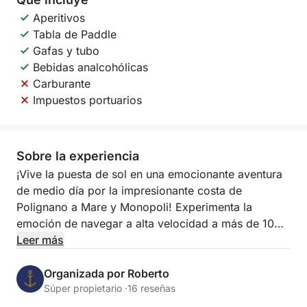
Aperitivos
Tabla de Paddle
Gafas y tubo
Bebidas analcohólicas
Carburante
Impuestos portuarios
Sobre la experiencia
¡Vive la puesta de sol en una emocionante aventura
de medio día por la impresionante costa de
Polignano a Mare y Monopoli! Experimenta la
emoción de navegar a alta velocidad a más de 10
nudos mientras navegas por las aguas cristalinas de
Leer más
Apulia y contempla cómo la costa se transforma con
la puesta de sol en un resplandor de color.
Organizada por Roberto
Súper propietario ·
16 reseñas
Este tour de 2,5 horas al atardecer ofrece dos rutas