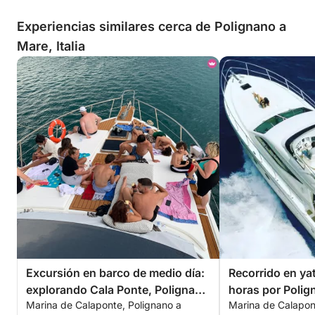
Experiencias similares cerca de Polignano a
Mare, Italia
Excursión en barco de medio día:
Recorrido en ya
explorando Cala Ponte, Polignano
horas por Polig
Marina de Calaponte, Polignano a
Marina de Calapon
y Monopoli