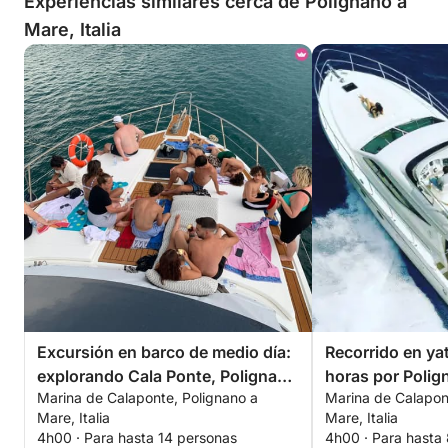
Experiencias similares cerca de Polignano a
Mare, Italia
Excursión en barco de medio día:
Recorrido en ya
explorando Cala Ponte, Polignano
horas por Polig
Marina de Calaponte, Polignano a
Marina de Calapon
y Monopoli
Mare, Italia
Mare, Italia
4h00 · Para hasta 14 personas
4h00 · Para hasta