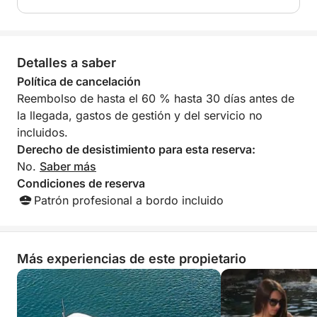
evento privado
Estabilizadores giroscópicos a bordo para una
Detalles a saber
navegación más suave, incluso con olas
Política de cancelación
Nota:
Reembolso de hasta el 60 % hasta 30 días antes de
- Tasas portuarias no incluidas: 10 € por persona
la llegada, gastos de gestión y del servicio no
- Capitán y combustible incluidos en el precio
incluidos.
Derecho de desistimiento para esta reserva:
¿Listo para vivir la mejor experiencia en el mar de
No.
Saber más
Apulia? ¡Reserva tu excursión de día completo ahora
Condiciones de reserva
y descubre los tesoros ocultos de Polignano a Mare
Patrón profesional a bordo incluido
y Monopoli!
Más experiencias de este propietario