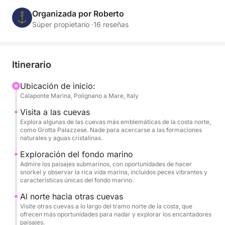
Este tour inmersivo de 7 horas ofrece dos itinerarios
inolvidables:
Organizada por Roberto
Súper propietario ·
16 reseñas
Navega hacia el norte por la costa para explorar
fondos marinos y espectaculares cuevas.
Itinerario
Pon rumbo al sur para descubrir calas de aguas
cristalinas, vibrantes fondos marinos y mágicas
Ubicación de inicio:
Calaponte Marina, Polignano a Mare, Italy
cuevas escondidas entre acantilados y playas.
Visita a las cuevas
Sea cual sea la ruta que elijas, te verás rodeado por
Explora algunas de las cuevas más emblemáticas de la costa norte,
como Grotta Palazzese. Nade para acercarse a las formaciones
el intenso azul del Adriático, con numerosas paradas
naturales y aguas cristalinas.
para nadar, hacer snorkel e incluso practicar Stand
Exploración del fondo marino
Up Paddle (SUP) para una experiencia divertida y
Admire los paisajes submarinos, con oportunidades de hacer
activa en el agua.
snorkel y observar la rica vida marina, incluidos peces vibrantes y
características únicas del fondo marino.
Durante el recorrido, disfrute de un delicioso
Al norte hacia otras cuevas
aperitivo a bordo, que incluye:
Visite otras cuevas a lo largo del tramo norte de la costa, que
ofrecen más oportunidades para nadar y explorar los encantadores
- Aperitivos: taralli, patatas fritas y aceitunas
paisajes.