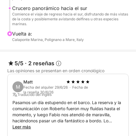
- Bebidas: agua, Coca-Cola, refresco de naranja y
Crucero panorámico hacia el sur
prosecco
Comience el viaje de regreso hacia el sur, disfrutando de más vistas
de la costa y posiblemente avistando delfines u otras especies
marinas.
Nuestro barco está diseñado para la comodidad y el
estilo, perfecto para un día de relax y
Vuelta a:
descubrimiento. Desde rincones secretos como
Calaponte Marina, Polignano a Mare, Italy
Grotta Palazzese, Grotta Ardito y Grotta degli
Innamorati, hasta tranquilas playas a las que solo se
puede llegar en barco, esta es su oportunidad de
5/5
·
2 reseñas
explorar Apulia en su máxima expresión.
Las opiniones se presentan en orden cronológico
Matt
¿Por qué elegir este tour? Dos rutas panorámicas a
M
Fecha del alquiler 29/6/26 · Fecha de
elegir (Norte o Sur)
la reseña 30/6/26
Traducido del Inglés
Aventura de día completo con natación, SUP y
Pasamos un día estupendo en el barco. La reserva y la
snorkel
comunicación con Roberto fueron muy fluidas hasta el
momento, y luego Fabio nos atendió de maravilla,
Aperitivo a bordo con aperitivos locales y prosecco
haciéndonos pasar un día fantástico a bordo. Lo
recomiendo encarecidamente.
Leer más
Perfecto para parejas, grupos de amigos o un