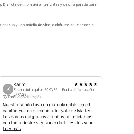
a. Disfruta de impresionantes vistas y de otra parada para
 snacks y una botella de vino, o disfrutar del mar con el
Karim
K
Fecha del alquiler 20/7/25 · Fecha de la reseña
27/7/25
Traducido del Inglés
Nuestra familia tuvo un día inolvidable con el
capitán Eric en el encantador yate de Matteo.
Les damos mil gracias a ambos por cuidarnos
con tanta destreza y sinceridad. Les deseamos
lo mejor. KL
Leer más