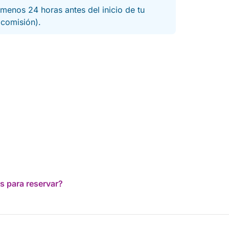
cada momento. El barco estaba impecable, muy
menos 24 horas antes del inicio de tu
bien mantenido y equipado con todo lo
a comisión).
necesario para asegurar nuestra comodidad.
Cada detalle, desde la planificación de la ruta
hasta la atención a nuestras necesidades a
bordo, fue manejado con una dedicación que
superó todas nuestras expectativas. Nos
sentimos completamente relajados y
disfrutamos de cada paisaje, sabiendo que
estábamos en las manos más capaces.
Recomiendo encarecidamente cualquier viaje
capitaneado por Erik. Es una garantía de
aventura, seguridad y recuerdos imborrables.
¡Ya estamos deseando nuestra próxima travesía
con él!
s para reservar?