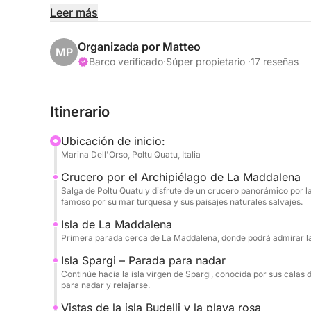
Durante el día, explorará las famosas islas de La
Leer más
sus aguas cristalinas, calas escondidas y paisajes 
paradas para nadar, donde podrá sumergirse en el
Organizada por Matteo
MP
mediterráneo y admirar el espectacular paisaje d
Barco verificado
·
Súper propietario ·
17 reseñas
Uno de los momentos más destacados del día es la
Itinerario
su icónica Playa Rosa y los increíbles colores de 
también le ofrecerá hermosos rincones para nadar 
Ubicación de inicio:
Marina Dell'Orso, Poltu Quatu, Italia
Durante la experiencia, podrá relajarse a bordo mi
Crucero por el Archipiélago de La Maddalena
botella de vino, y explorar las aguas cristalinas
Salga de Poltu Quatu y disfrute de un crucero panorámico por 
divertida y única en el mar.
famoso por su mar turquesa y sus paisajes naturales salvajes.
Isla de La Maddalena
Este crucero de un día completo es perfecto para
Primera parada cerca de La Maddalena, donde podrá admirar la h
Maddalena, combinando relajación, baño y paisaj
Isla Spargi – Parada para nadar
bellas de Cerdeña.
Continúe hacia la isla virgen de Spargi, conocida por sus calas
para nadar y relajarse.
Vistas de la isla Budelli y la playa rosa