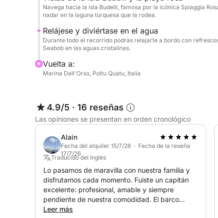
Navega hacia la isla Budelli, famosa por la icónica Spiaggia Ros
nadar en la laguna turquesa que la rodea.
Relájese y diviértase en el agua
Durante todo el recorrido podrás relajarte a bordo con refrescos,
Seabob en las aguas cristalinas.
Vuelta a:
Marina Dell'Orso, Poltu Quatu, Italia
4.9/5
·
16 reseñas
Las opiniones se presentan en orden cronológico
Alain
Fecha del alquiler 15/7/26 · Fecha de la reseña
17/7/26
Traducido del Inglés
Lo pasamos de maravilla con nuestra familia y
disfrutamos cada momento. Fuiste un capitán
excelente: profesional, amable y siempre
pendiente de nuestra comodidad. El barco
estaba en perfectas condiciones, el almuerzo
Leer más