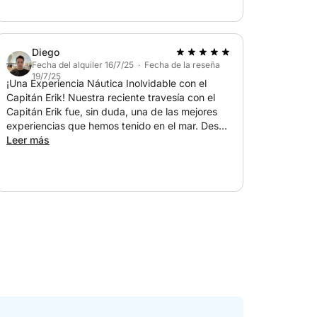
Diego
Fecha del alquiler 16/7/25 · Fecha de la reseña
19/7/25
¡Una Experiencia Náutica Inolvidable con el
Capitán Erik! Nuestra reciente travesía con el
Capitán Erik fue, sin duda, una de las mejores
experiencias que hemos tenido en el mar. Desde
el momento en que subimos a bordo, la
Leer más
profesionalidad y calidez de Erik fueron
evidentes. Su profundo conocimiento de las
aguas y su habilidad para navegar no solo nos
brindaron una sensación de seguridad absoluta,
sino que también transformaron lo que podría
haber sido un simple viaje en una aventura
emocionante y educativa. Erik no solo es un
capitán excepcional, manejando el barco con
una destreza admirable, sino que también es un
anfitrión increíble. Su pasión por el mar es
contagiosa y se toma el tiempo para compartir
datos interesantes y anécdotas que enriquecen