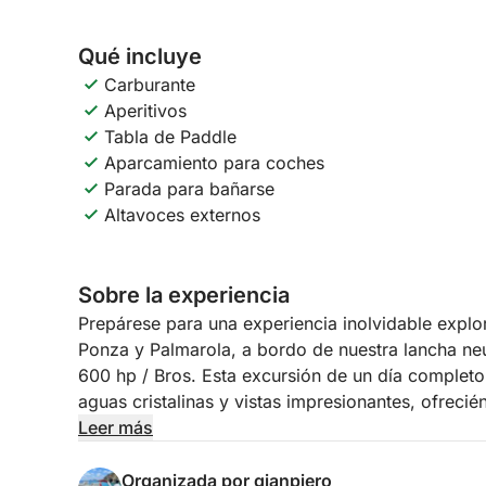
Qué incluye
Carburante
Aperitivos
Tabla de Paddle
Aparcamiento para coches
Parada para bañarse
Altavoces externos
Sobre la experiencia
Prepárese para una experiencia inolvidable explor
Ponza y Palmarola, a bordo de nuestra lancha ne
600 hp / Bros. Esta excursión de un día completo 
aguas cristalinas y vistas impresionantes, ofre
relajación.
Leer más
Su viaje comenzará navegando hacia las islas, do
Organizada por gianpiero