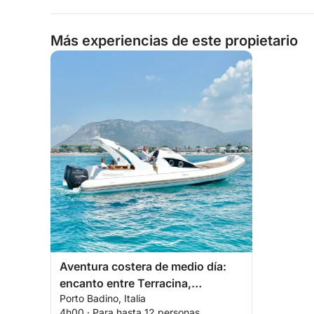
Más experiencias de este propietario
Aventura costera de medio día:
encanto entre Terracina,
Porto Badino, Italia
Sperlonga y San Felice
4h00 · Para hasta 12 personas