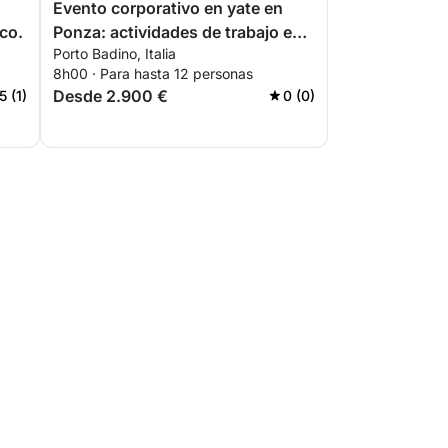
Evento corporativo en yate en
co.
Ponza: actividades de trabajo en
Porto Badino, Italia
equipo y relax de lujo.
8h00 · Para hasta 12 personas
Desde 2.900 €
5 (1)
0 (0)