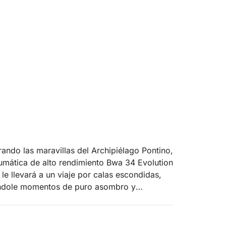
ando las maravillas del Archipiélago Pontino,
umática de alto rendimiento Bwa 34 Evolution
le llevará a un viaje por calas escondidas,
ciéndole momentos de puro asombro y
nde tendrá la oportunidad de admirar sus