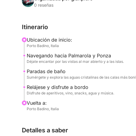
espectaculares costas. Explorará las calas más 
0 reseñas
seductoras y pintorescas vistas. A continuación, se
una verdadera joya natural, donde podrá disfruta
Itinerario
bahías encantadoras.
Ubicación de inicio:
A lo largo del día, se planificarán numerosas par
Porto Badino, Italia
atractivas, permitiéndole bucear, nadar y refresc
Navegando hacia Palmarola y Ponza
Déjate encantar por las vistas al mar abierto y a las islas.
A bordo, cada detalle está diseñado para su máx
un delicioso aperitivo y abundante agua. Podrás b
Paradas de baño
Sumérgete y explora las aguas cristalinas de las calas más boni
de un delicioso refrigerio. Para acompañar tu via
escuchar tu música favorita.
Relájese y disfrute a bordo
Disfrute de aperitivos, vino, snacks, agua y música.
Vuelta a:
Porto Badino, Italia
Detalles a saber