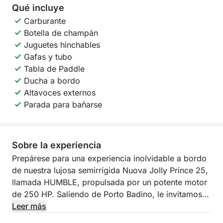
Qué incluye
Carburante
Botella de champán
Juguetes hinchables
Gafas y tubo
Tabla de Paddle
Ducha a bordo
Altavoces externos
Parada para bañarse
Sobre la experiencia
Prepárese para una experiencia inolvidable a bordo
de nuestra lujosa semirrígida Nuova Jolly Prince 25,
llamada HUMBLE, propulsada por un potente motor
de 250 HP. Saliendo de Porto Badino, le invitamos a
una excursión de un día completo para descubrir las
Leer más
maravillas de Ponza y Palmarola, un verdadero