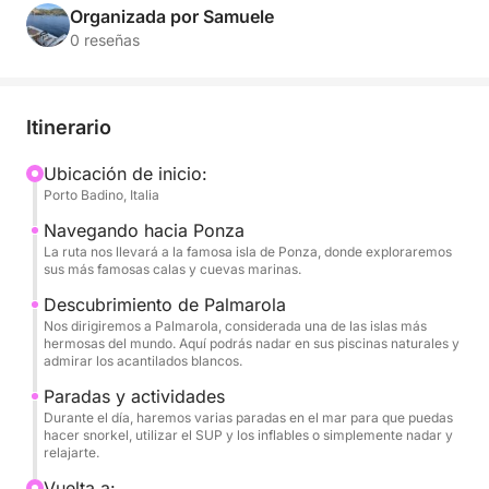
paraíso en el corazón del mar Tirreno. Navegaremos
Organizada por Samuele
por aguas turquesas y paisajes impresionantes, lejos
0 reseñas
de las multitudes, para una aventura de pura
relajación y descubrimiento.
Itinerario
Con su estabilidad y comodidad, nuestra semirrígida
es la embarcación ideal para explorar cada rincón
Ubicación de inicio:
Porto Badino, Italia
de estas islas. Podrá relajarse bajo el sol en nuestra
espaciosa terraza, practicar snorkel en aguas
Navegando hacia Ponza
increíblemente cristalinas y divertirse con nuestras
La ruta nos llevará a la famosa isla de Ponza, donde exploraremos
sus más famosas calas y cuevas marinas.
tablas de paddle surf y botes inflables, todo en un
ambiente de puro lujo y serenidad.
Descubrimiento de Palmarola
Nos dirigiremos a Palmarola, considerada una de las islas más
hermosas del mundo. Aquí podrás nadar en sus piscinas naturales y
Esta excursión está diseñada para ofrecer una
admirar los acantilados blancos.
aventura completa, con varias paradas para nadar y
Paradas y actividades
explorar la belleza de la costa a pie. A bordo, todas
Durante el día, haremos varias paradas en el mar para que puedas
tus necesidades estarán cubiertas: podrás disfrutar
hacer snorkel, utilizar el SUP y los inflables o simplemente nadar y
relajarte.
de una botella de champán y escuchar tu música
favorita gracias al estéreo, mientras disfrutas de una
Vuelta a: