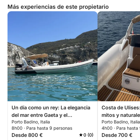
Más experiencias de este propietario
Un día como un rey: La elegancia
Costa de Ulises
del mar entre Gaeta y el
mitos y natural
Porto Badino, Italia
Porto Badino, Italia
promontorio de Sabaudia
Badino
8h00 · Para hasta 9 personas
4h00 · Para hasta
Desde 800 €
Desde 700 €
0 (0)