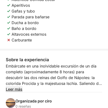
Aperitivos
Gafas y tubo
Parada para bañarse
Ducha a bordo
Baño a bordo
Altavoces externos
Carburante
Sobre la experiencia
Embárcate en una inolvidable excursión de un día
completo (aproximadamente 8 horas) para
descubrir las dos reinas del Golfo de Nápoles: la
colorida Procida y la majestuosa Ischia. Saliendo de
la espléndida Marina Corricella, navegaremos a
Leer más
bordo de nuestro cómodo barco tradicional (140
HP), perfecto para explorar bahías y cuevas.
Organizada por ciro
0 reseñas