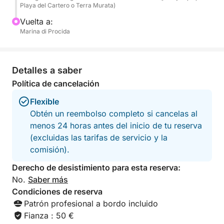
gastronomía.
Playa del Cartero o Terra Murata)
Vuelta a:
El precio del combustible para esta experiencia es
Marina di Procida
de 200 €.
Detalles a saber
Política de cancelación
Flexible
Obtén un reembolso completo si cancelas al
menos 24 horas antes del inicio de tu reserva
(excluidas las tarifas de servicio y la
comisión).
Derecho de desistimiento para esta reserva:
No.
Saber más
Condiciones de reserva
Patrón profesional a bordo incluido
Fianza : 50 €