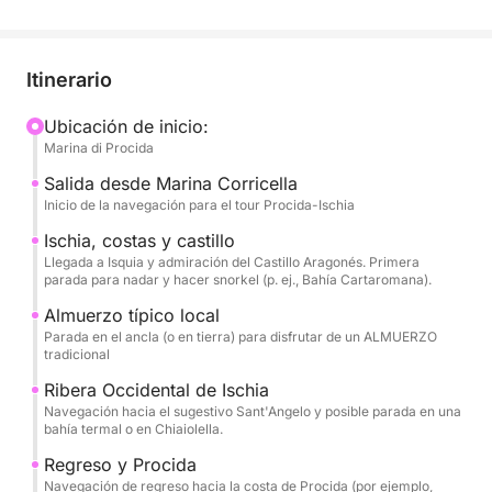
La excursión comienza con una vista panorámica de
Procida y luego cruza el canal para llegar a Ischia.
Aquí, el itinerario está diseñado para que disfrutes
Itinerario
de la diversidad de sus paisajes: admiraremos el
imponente Castillo Aragonés, la elegante Bahía de
Ubicación de inicio:
Marina di Procida
Sant'Angelo y la costa volcánica, con la opción de
nadar en aguas termales (como Sorgeto, si el
Salida desde Marina Corricella
tiempo lo permite) o en la Bahía de San Montano.
Inicio de la navegación para el tour Procida-Ischia
Ischia, costas y castillo
La experiencia se enriquece con un almuerzo típico
Llegada a Isquia y admiración del Castillo Aragonés. Primera
parada para nadar y hacer snorkel (p. ej., Bahía Cartaromana).
local que te deleitará con los frescos sabores de la
gastronomía isleña. Tendrás amplias oportunidades
Almuerzo típico local
para nadar y hacer snorkel. Al caer la tarde, le
Parada en el ancla (o en tierra) para disfrutar de un ALMUERZO
tradicional
espera un rico aperitivo con bebidas alcohólicas y
no alcohólicas, perfecto para disfrutar de la puesta
Ribera Occidental de Ischia
Navegación hacia el sugestivo Sant'Angelo y posible parada en una
de sol sobre el Golfo. Máxima comodidad a bordo
bahía termal o en Chiaiolella.
garantizada, con baños, una ducha refrescante y
Regreso y Procida
equipo de música. Ocho horas de mar, historia y
Navegación de regreso hacia la costa de Procida (por ejemplo,