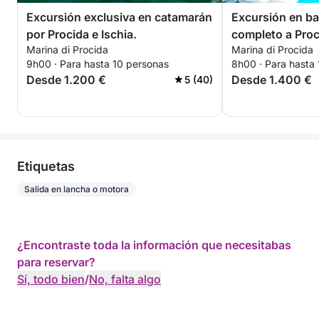
Excursión exclusiva en catamarán
Excursión en ba
por Procida e Ischia.
completo a Proci
Marina di Procida
Marina di Procida
desde Corricell
9h00 · Para hasta 10 personas
8h00 · Para hasta
Procida-Acquam
Desde 1.200 €
Desde 1.400 €
5 (40)
petición
Etiquetas
Salida en lancha o motora
¿Encontraste toda la información que necesitabas
para reservar?
Sí, todo bien
/
No, falta algo