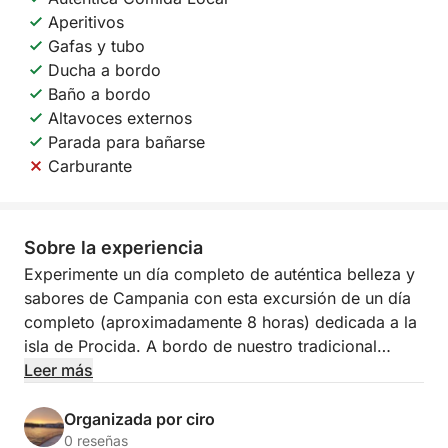
Aperitivos
Gafas y tubo
Ducha a bordo
Baño a bordo
Altavoces externos
Parada para bañarse
Carburante
Sobre la experiencia
Experimente un día completo de auténtica belleza y
sabores de Campania con esta excursión de un día
completo (aproximadamente 8 horas) dedicada a la
isla de Procida. A bordo de nuestro tradicional
barco sorrentino (140 HP), la experiencia será de
Leer más
confort, relajación y tradición marinera, saliendo de
la pintoresca Marina Corricella.
Organizada por ciro
0 reseñas