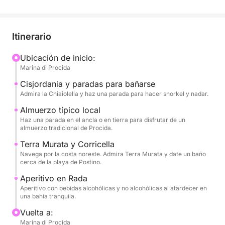
La esencia de la excursión es un recorrido completo
por Procida, que le permitirá admirar las famosas y
coloridas casas con vistas al mar de Corricella, la
Itinerario
arquitectura única de Terra Murata, playas
escondidas y reservas naturales. Tendrá tiempo de
Ubicación de inicio:
Marina di Procida
sobra para disfrutar de largos descansos para nadar
en las bahías de aguas cristalinas. Se le
Cisjordania y paradas para bañarse
proporcionará equipo de snorkel para explorar el
Admira la Chiaiolella y haz una parada para hacer snorkel y nadar.
fondo marino.
Almuerzo típico local
Haz una parada en el ancla o en tierra para disfrutar de un
almuerzo tradicional de Procida.
La excursión se complementa con servicios de alta
calidad: un rico aperitivo con bebidas alcohólicas y
Terra Murata y Corricella
no alcohólicas para brindar por la puesta de sol y,
Navega por la costa noreste. Admira Terra Murata y date un baño
cerca de la playa de Postino.
sobre todo, un almuerzo típico local que le permitirá
saborear la auténtica cocina de Procida. A bordo,
Aperitivo en Rada
Aperitivo con bebidas alcohólicas y no alcohólicas al atardecer en
encontrará todas las comodidades necesarias:
una bahía tranquila.
baños, ducha y equipo de música para su música.
Vuelta a:
Ocho horas de pura Procida dolce vita.
Marina di Procida