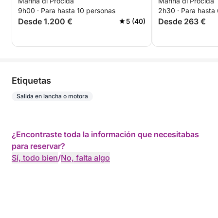
Marina di Procida
Marina di Procida
bordo
9h00 · Para hasta 10 personas
2h30 · Para hasta
Desde 1.200 €
Desde 263 €
5 (40)
Etiquetas
Salida en lancha o motora
¿Encontraste toda la información que necesitabas
para reservar?
Sí, todo bien
/
No, falta algo