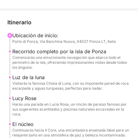
ha pintado escenas inolvidables con acantilados
blancos, cuevas misteriosas y ensenadas de agua
color esmeralda. Este tour está diseñado para
Itinerario
quienes desean descubrir la isla en todo su
esplendor, con numerosas oportunidades para
Ubicación de inicio:
Porto di Ponza, Via Banchina Nuova, 04027 Ponza LT, Italia
bucear, hacer snorkel y relajarse en calas accesibles
solo por mar. Cada parada será una oportunidad
Recorrido completo por la isla de Ponza
para admirar la belleza prístina de Ponza, desde sus
Comenzarás una emocionante navegación que abarca todo el
perímetro de la isla, ofreciendo impresionantes vistas desde todos
arcos naturales hasta las playas más famosas, en un
los ángulos.
ambiente de total relajación y diversión. Una
Luz de la luna
tripulación experta te guiará en este viaje, lista para
Visitarás la famosa Chiaia di Luna, con su imponente pared de roca
compartir historias y curiosidades sobre la isla,
escarpada y aguas turquesas, perfectas para nadar.
asegurándote una experiencia inolvidable y sin
Lucy Rose
preocupaciones.
Harás una parada en Lucia Rosa, un rincón de paraíso famoso por
sus sugerentes acantilados y piscinas naturales excavadas en la
roca.
El núcleo
Continuarás hacia Il Core, una encantadora ensenada ideal para un
relajante baño en una atmósfera de paz y belleza incontaminada.