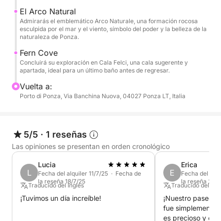
El Arco Natural
Admirarás el emblemático Arco Naturale, una formación rocosa
esculpida por el mar y el viento, símbolo del poder y la belleza de la
naturaleza de Ponza.
Fern Cove
Concluirá su exploración en Cala Felci, una cala sugerente y
apartada, ideal para un último baño antes de regresar.
Vuelta a:
Porto di Ponza, Via Banchina Nuova, 04027 Ponza LT, Italia
5/5
·
1 reseñas
Las opiniones se presentan en orden cronológico
Lucia
Erica
L
E
Fecha del alquiler 11/7/25 · Fecha de
Fecha del alqu
la reseña 18/7/25
la reseña 21/6
Traducido del Inglés
Traducido del Ing
¡Tuvimos un día increíble!
¡Nuestro paseo e
fue simplemente m
es precioso y es