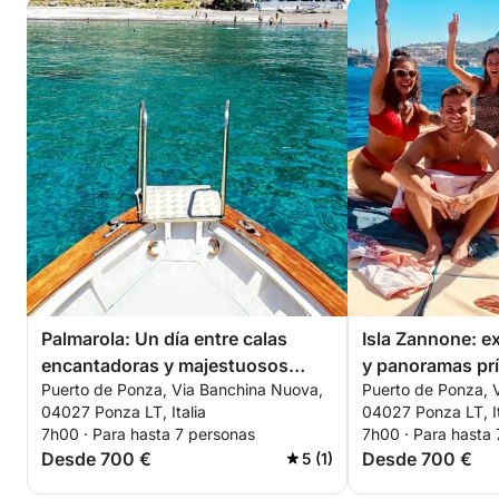
Palmarola: Un día entre calas
Isla Zannone: e
encantadoras y majestuosos
y panoramas prí
Puerto de Ponza, Via Banchina Nuova,
Puerto de Ponza, 
farallones
04027 Ponza LT, Italia
04027 Ponza LT, It
7h00 · Para hasta 7 personas
7h00 · Para hasta
Desde 700 €
Desde 700 €
5 (1)