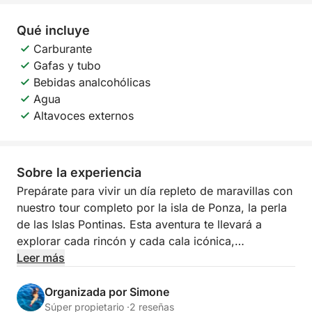
Qué incluye
Carburante
Gafas y tubo
Bebidas analcohólicas
Agua
Altavoces externos
Sobre la experiencia
Prepárate para vivir un día repleto de maravillas con
nuestro tour completo por la isla de Ponza, la perla
de las Islas Pontinas. Esta aventura te llevará a
explorar cada rincón y cada cala icónica,
brindándote una inmersión total en las aguas
Leer más
cristalinas y los impresionantes paisajes que hacen
de Ponza algo único. Imagina navegar por una costa
Organizada por Simone
escarpada y bañada por el sol, donde la naturaleza
Súper propietario ·
2 reseñas