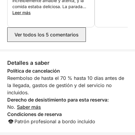
increíblemente amable y atenta, y la
comida estaba deliciosa. La parada
para nadar fue lo mejor: el paisaje era
Leer más
impresionante. ¡Muy recomendable!
Ver todos los 5 comentarios
Detalles a saber
Política de cancelación
Reembolso de hasta el 70 % hasta 10 días antes de
la llegada, gastos de gestión y del servicio no
incluidos.
Derecho de desistimiento para esta reserva:
No.
Saber más
Condiciones de reserva
Patrón profesional a bordo incluido