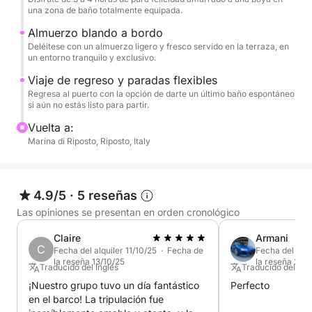
almuerzo tradicional siciliano, fruta fresca y
una zona de baño totalmente equipada.
aperitivos, además de una selección de vinos y
Almuerzo blando a bordo
champán para brindar por el sol del Mediterráneo.
Deléitese con un almuerzo ligero y fresco servido en la terraza, en
un entorno tranquilo y exclusivo.
La flexibilidad es la clave de nuestro servicio. Si
Viaje de regreso y paradas flexibles
bien seguiremos una ruta panorámica, su capitán
Regresa al puerto con la opción de darte un último baño espontáneo
puede organizar un baño final espontáneo en el
si aún no estás listo para partir.
viaje de regreso. Si prefiere comenzar su viaje más
Vuelta a:
cerca de Taormina, puede embarcar desde Capo
Marina di Riposto, Riposto, Italy
Taormina o Giardini Naxos por un suplemento.
Viva la máxima expresión de la elegancia siciliana,
4.9/5
·
5 reseñas
donde cada detalle se adapta a sus sueños más
Las opiniones se presentan en orden cronológico
ambiciosos.
Claire
Armani
C
Fecha del alquiler 11/10/25 · Fecha de
Fecha del alqu
la reseña 13/10/25
la reseña 28/5
Traducido del Inglés
Traducido del Esp
¡Nuestro grupo tuvo un día fantástico
Perfecto
en el barco! La tripulación fue