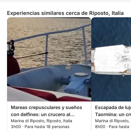
Experiencias similares cerca de Riposto, Italia
Mareas crepusculares y sueños
Escapada de lujo
con delfines: un crucero al
Taormina: un cr
Marina di Riposto, Riposto, Italia
Marina di Riposto, 
atardecer en la bahía de Taormina
completo de sol
3h00 · Para hasta 18 personas
8h00 · Para hasta
sicilianos