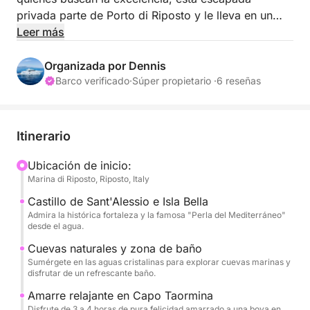
privada parte de Porto di Riposto y le lleva en un
recorrido cuidadosamente diseñado por los lugares
Leer más
más emblemáticos de Taormina. Nuestra
experimentada tripulación, compuesta por un
Organizada por Dennis
capitán, dos marineros y una azafata, le garantiza
Barco verificado
·
Súper propietario ·
6 reseñas
una experiencia impecable. Nuestro personal habla
inglés e italiano, pero podemos proporcionarle una
azafata que hable cualquier otro idioma si lo solicita
Itinerario
durante el proceso de reserva.
Ubicación de inicio:
Marina di Riposto, Riposto, Italy
El itinerario combina exploración y relax. Admire la
fortaleza de Sant’Alessio y la impresionante Isola
Castillo de Sant'Alessio e Isla Bella
Bella desde la perspectiva única del mar. Tras
Admira la histórica fortaleza y la famosa "Perla del Mediterráneo"
desde el agua.
descubrir cuevas marinas ocultas y vibrantes
arrecifes, disfrute de un fondeadero de 4 horas en
Cuevas naturales y zona de baño
Sumérgete en las aguas cristalinas para explorar cuevas marinas y
Capo Taormina. Aquí podrá nadar, relajarse en las
disfrutar de un refrescante baño.
amplias cubiertas o utilizar el equipo de SUP y
Amarre relajante en Capo Taormina
snorkel que le proporcionamos. Se incluye un
Disfrute de 3 a 4 horas de pura felicidad amarrado a una boya en