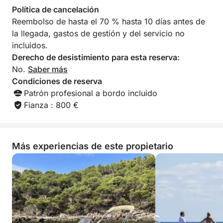
wakeboard o donut inflable.
Política de cancelación
Reembolso de hasta el 70 % hasta 10 días antes de
Lo que realmente hace que esta experiencia sea
la llegada, gastos de gestión y del servicio no
excepcional es el equilibrio entre libertad y guía. El
incluidos.
barco es moderno, estable y fácil de manejar,
Derecho de desistimiento para esta reserva:
perfecto para un día tranquilo y sin estrés en el
No.
Saber más
agua. Además, el conocimiento local de Joaquim te
Condiciones de reserva
ayudará a aprovechar al máximo tu ruta,
Patrón profesional a bordo incluido
recomendándote los mejores lugares según el día.
Fianza : 800 €
Esto es más que un simple día en barco: es una
inmersión total en el ritmo, la belleza y el lado oculto
Más experiencias de este propietario
de la Costa Brava, ¡vivida a tu manera!