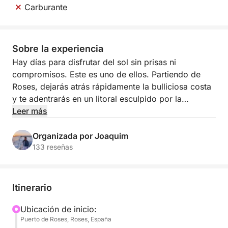
Carburante
Sobre la experiencia
Hay días para disfrutar del sol sin prisas ni
compromisos. Este es uno de ellos. Partiendo de
Roses, dejarás atrás rápidamente la bulliciosa costa
y te adentrarás en un litoral esculpido por la
naturaleza: acantilados escarpados, tranquilas calas
Leer más
de color turquesa y rincones escondidos que
parecen completamente vírgenes.
Organizada por Joaquim
133 reseñas
Con un día completo por delante, la experiencia se
adapta a tus necesidades. No hay un itinerario fijo;
planificarás tu ruta directamente con Joaquim,
Itinerario
creando un viaje personalizado según las
condiciones del mar y tus preferencias. Tanto si te
Ubicación de inicio:
Puerto de Roses, Roses, España
apetece navegar más lejos por la costa como si