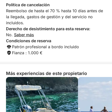
como algo más activo, la estabilidad, el espacio y la
Política de cancelación
potencia del barco hacen que todo sea fluido y sin
Reembolso de hasta el 70 % hasta 10 días antes de
esfuerzo.
la llegada, gastos de gestión y del servicio no
incluidos.
Con la guía y el conocimiento local de Joaquim,
Derecho de desistimiento para esta reserva:
aprovechará al máximo su tiempo, descubriendo los
No.
Saber más
mejores rincones en el momento justo, sin
Condiciones de reserva
preocuparse por el plan.
Patrón profesional a bordo incluido
Fianza : 1.000 €
Perfecto para grupos de amigos, familias o
celebraciones, esta es una forma breve pero
inolvidable de experimentar la belleza salvaje de la
Más experiencias de este propietario
Costa Brava.