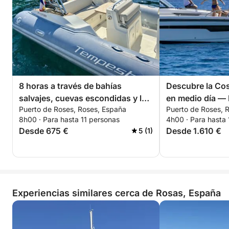
8 horas a través de bahías
Descubre la Cos
salvajes, cuevas escondidas y la
en medio día —
Puerto de Roses, Roses, España
Puerto de Roses, 
libertad del mar abierto.
8h00 · Para hasta 11 personas
4h00 · Para hasta 
Desde 675 €
Desde 1.610 €
5 (1)
Experiencias similares cerca de Rosas, España