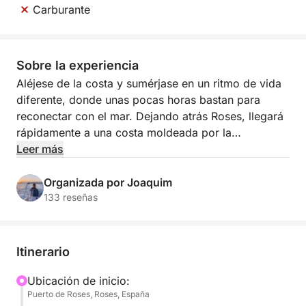
Carburante
Sobre la experiencia
Aléjese de la costa y sumérjase en un ritmo de vida
diferente, donde unas pocas horas bastan para
reconectar con el mar. Dejando atrás Roses, llegará
rápidamente a una costa moldeada por la
naturaleza: agreste, vibrante y repleta de rincones
Leer más
secretos por descubrir.
Organizada por Joaquim
Esta experiencia de medio día está diseñada para
133 reseñas
que disfrute de lo mejor de la Costa Brava en menos
tiempo, sin prisas. No hay una ruta fija: su itinerario
se personaliza completamente y se planifica
Itinerario
directamente con Joaquim antes de la salida, para
que pueda adaptar la experiencia a sus
Ubicación de inicio:
Puerto de Roses, Roses, España
preferencias.