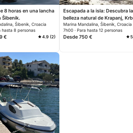
de 8 horas en una lancha
Escapada a la isla: Descubra la
 Šibenik.
belleza natural de Krapanj, Krb
alina, Šibenik, Croacia
Marina Mandalina, Šibenik, Croacia
y Zlarin
a hasta 8 personas
7h00 · Para hasta 12 personas
9 €
Desde 750 €
4.9 (2)
5