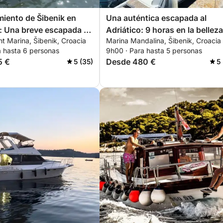
iento de Šibenik en
Una auténtica escapada al
: Una breve escapada en
Adriático: 9 horas en la belleza
ht Marina, Šibenik, Croacia
Marina Mandalina, Šibenik, Croacia
tora.
prístina de Šibenik.
a hasta 6 personas
9h00 · Para hasta 5 personas
5 €
Desde 480 €
5 (35)
5