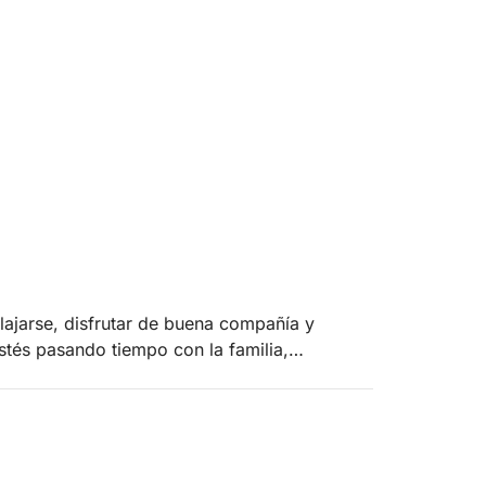
lajarse, disfrutar de buena compañía y
estés pasando tiempo con la familia,
l para tu equipo, el día se desarrolla
 de madera, lleno de carácter y encanto
 espacio para relajarse, tomar el sol,