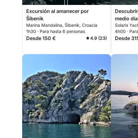
Excursión al amanecer por
Descubrim
Šibenik
medio día
Marina Mandalina, Šibenik, Croacia
Solaris Yac
lancha mo
1h30 · Para hasta 6 personas
4h00 · Par
Desde 150 €
Desde 31
4.9 (23)