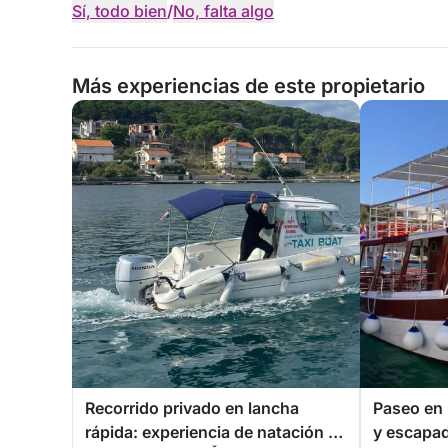
Sí, todo bien
/
No, falta algo
Más experiencias de este propietario
Recorrido privado en lancha
Paseo en 
rápida: experiencia de natación e
y escapada