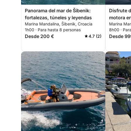
Panorama del mar de Šibenik:
Disfrute 
fortalezas, túneles y leyendas
motora en
Marina Mandalina, Šibenik, Croacia
Marina Mand
1h00 · Para hasta 8 personas
8h00 · Par
Desde 200 €
Desde 99
4.7 (2)