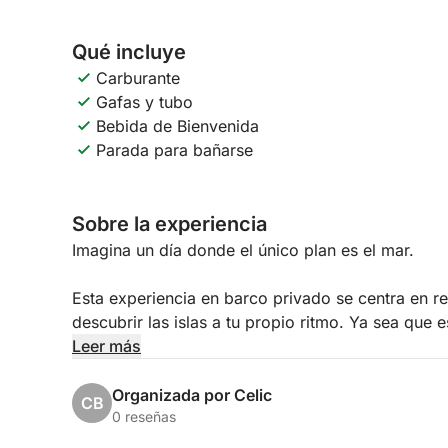
Qué incluye
Carburante
Gafas y tubo
Bebida de Bienvenida
Parada para bañarse
Sobre la experiencia
Imagina un día donde el único plan es el mar.
Esta experiencia en barco privado se centra en re
descubrir las islas a tu propio ritmo. Ya sea que 
celebrando con amigos u organizando algo especia
Leer más
exactamente como tú lo deseas.
Organizada por Celic
CB
Subirás a bordo de un hermoso barco tradicional
0 reseñas
mediterráneos. Espacioso y cómodo, ofrece mucho