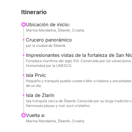
charlar o simplemente contemplar la costa. La sal
Itinerario
partida y la hora son flexibles: este es tu día.
Ubicación de inicio:
Al salir del puerto, navegarás junto al histórico h
Marina Mandalina, Šibenik, Croatia
Fortaleza de San Nicolás. Desde allí, las islas te 
Crucero panorámico
un tranquilo paseo, tomar un café junto al mar o 
por la ciudad de Šibenik
isleño. Más tarde, el ancla se posa en una bahía tr
y acogedora, perfecta para nadar, bucear o simple
Impresionantes vistas de la fortaleza de San Ni
Fortaleza marítima del siglo XVI. Construida por los venecianos
Humanidad por la UNESCO.
A bordo, encontrará todo lo necesario para su 
Isla Prvic
pequeña cocina, un baño y equipo de buceo.
Pequeño y tranquilo pueblo costero Mar cristalino y encantado
de un día
Sin horarios estrictos. Sin prisas.
Isla de Zlarin
Isla tranquila cerca de Šibenik Conocida por su larga tradición
Un día relajado en el mar, diseñado completamen
Hermosas playas y mar azul cristalino
Vuelta a:
Marina Mandalina, Šibenik, Croatia