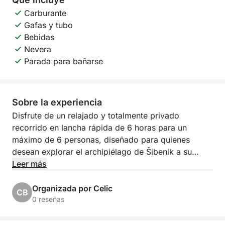
Carburante
Gafas y tubo
Bebidas
Nevera
Parada para bañarse
Sobre la experiencia
Disfrute de un relajado y totalmente privado
recorrido en lancha rápida de 6 horas para un
máximo de 6 personas, diseñado para quienes
desean explorar el archipiélago de Šibenik a su
propio ritmo. Ya sea que viaje en familia, con
Leer más
amigos o en pareja, esta experiencia ofrece el
equilibrio perfecto entre navegación panorámica,
Organizada por Celic
CB
natación y tranquilidad en la isla.
0 reseñas
La salida es desde Šibenik o desde cualquier otro