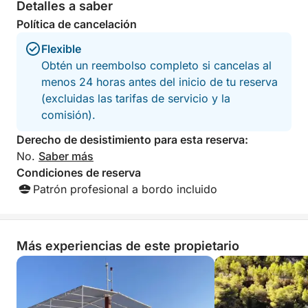
Este tour privado se centra en la flexibilidad: puede
Detalles a saber
pasar más tiempo nadando, explorando un pueblo
Política de cancelación
isleño o simplemente relajándose en el barco
Flexible
mientras disfruta del sol del Adriático. Sin multitudes
Obtén un reembolso completo si cancelas al
ni horarios fijos, el día se desarrolla a su gusto.
menos 24 horas antes del inicio de tu reserva
(excluidas las tarifas de servicio y la
Ideal para quienes buscan privacidad, comodidad y
comisión).
una auténtica experiencia de isla en isla, esta
experiencia en lancha rápida ofrece una forma
Derecho de desistimiento para esta reserva:
verdaderamente personal de descubrir la belleza de
No.
Saber más
la costa de Šibenik.
Condiciones de reserva
Patrón profesional a bordo incluido
Más experiencias de este propietario