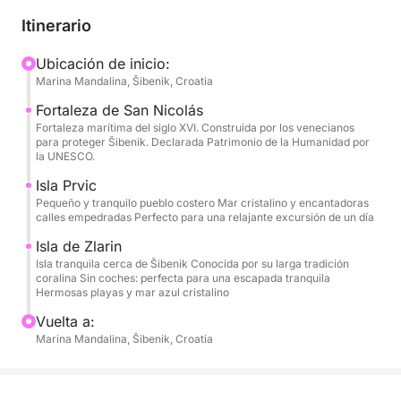
lugar de su preferencia, con una hora de inicio
Itinerario
flexible que se ajuste a su agenda. Al salir del
puerto, disfrutará de vistas panorámicas de la
Ubicación de inicio:
Marina Mandalina, Šibenik, Croatia
histórica ciudad de Šibenik y de la impresionante
Fortaleza de San Nicolás, un monumento protegido
Fortaleza de San Nicolás
por la UNESCO que custodia la entrada al canal.
Fortaleza marítima del siglo XVI. Construida por los venecianos
para proteger Šibenik. Declarada Patrimonio de la Humanidad por
la UNESCO.
El recorrido continúa hacia las encantadoras islas de
Isla Prvic
Prvić y Zlarin, conocidas por su auténtico ambiente
Pequeño y tranquilo pueblo costero Mar cristalino y encantadoras
dálmata, sus tranquilos paseos marítimos y sus
calles empedradas Perfecto para una relajante excursión de un día
aguas cristalinas. Durante el recorrido, su patrón
Isla de Zlarin
fondeará en hermosas bahías recónditas, lo que le
Isla tranquila cerca de Šibenik Conocida por su larga tradición
dará tiempo de sobra para nadar, flotar y relajarse
coralina Sin coches: perfecta para una escapada tranquila
Hermosas playas y mar azul cristalino
rodeado de naturaleza virgen. El equipo de snorkel
(máscara y tubo) está incluido, lo que le permite
Vuelta a:
Marina Mandalina, Šibenik, Croatia
explorar el mundo submarino en un mar tranquilo y
transparente.