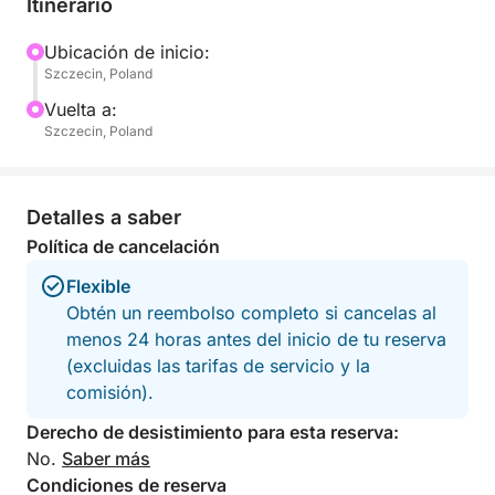
Itinerario
atmósfera es serena y revitalizante. Mientras
navegamos, descubrirás bahías tranquilas y
Ubicación de inicio:
Szczecin, Poland
horizontes abiertos: el entorno perfecto para
desconectar y disfrutar del momento.
Vuelta a:
Szczecin, Poland
Durante el recorrido, tendrás la oportunidad de
parar y nadar en las limpias y refrescantes aguas del
lago. Para los más aventureros, se proporciona
Detalles a saber
equipo de snorkel para que puedas explorar bajo la
Política de cancelación
superficie y experimentar el encanto submarino del
Flexible
lago.
Obtén un reembolso completo si cancelas al
menos 24 horas antes del inicio de tu reserva
A bordo, relájate y disfruta de una selección de
(excluidas las tarifas de servicio y la
refrescos mientras disfrutas del sol, la brisa y las
comisión).
hermosas vistas. El barco ofrece comodidad y
seguridad, garantizando una experiencia relajada en
Derecho de desistimiento para esta reserva:
todo momento.
No.
Saber más
Condiciones de reserva