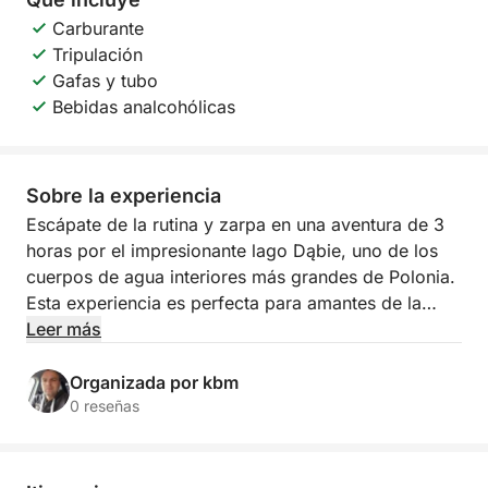
Carburante
Tripulación
Gafas y tubo
Bebidas analcohólicas
Sobre la experiencia
Escápate de la rutina y zarpa en una aventura de 3
horas por el impresionante lago Dąbie, uno de los
cuerpos de agua interiores más grandes de Polonia.
Esta experiencia es perfecta para amantes de la
naturaleza, amigos o familias que buscan relajarse,
Leer más
nadar y disfrutar de la tranquilidad de Szczecin
desde una perspectiva diferente.
Organizada por kbm
0 reseñas
Tu viaje comienza cuando izamos las velas y
navegamos por las tranquilas aguas del lago Dąbie.
Con solo el viento y las olas a tu alrededor, la