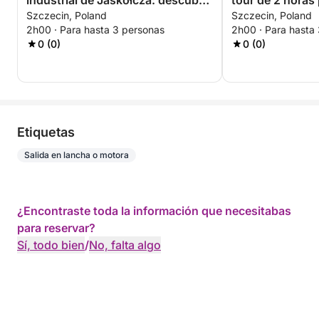
industrial de Jaskółcza: descubra
tour de 2 horas p
Szczecin, Poland
Szczecin, Poland
el lado olvidado de Szczecin
isla
2h00 · Para hasta 3 personas
2h00 · Para hasta
0 (0)
0 (0)
Etiquetas
Salida en lancha o motora
¿Encontraste toda la información que necesitabas
para reservar?
Sí, todo bien
/
No, falta algo