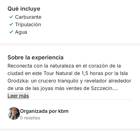
Qué incluye
Carburante
Tripulación
Agua
Sobre la experiencia
Reconecta con la naturaleza en el corazón de la
ciudad en este Tour Natural de 1,5 horas por la Isla
Grodzka: un crucero tranquilo y revelador alrededor
de una de las joyas más verdes de Szczecin.
Leer más
Sube a bordo y navega por la Isla Grodzka, un
rincón único de naturaleza rodeado de vida urbana.
Organizada por kbm
Mientras el barco navega suavemente por las
0 reseñas
tranquilas aguas, tu guía compartirá historias
fascinantes sobre la flora, la fauna y la importancia