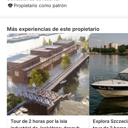
momento de calma, aprendizaje y descubrimiento
Propietario como patrón
en silencio.
Reserva tu plaza hoy mismo y vive la esencia salvaje
Más experiencias de este propietario
de Szczecin desde el agua.
Tour de 2 horas por la isla
Explora Szczeci