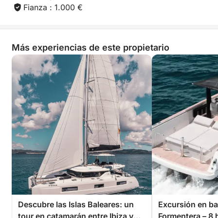
relajarte y disfrutar del paisaje de este rincón único
Fianza : 1.000 €
de Ibiza.
Vuelta a Talamanca (Ibiza):
Más experiencias de este propietario
Con el día lleno de momentos inolvidables y vistas
espectaculares, comenzamos el regreso a
Talamanca, donde finalizaremos esta experiencia en
el mar. Disfruta del ambiente tranquilo y relajante
mientras navegamos de vuelta al puerto.
Descubre las Islas Baleares: un
Excursión en ba
tour en catamarán entre Ibiza y
Formentera – 8 