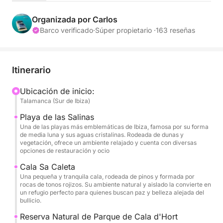
Puerto de Talamanca, Ibiza
Inicia tu experiencia desde el puerto de Talamanca,
Organizada por Carlos
en el sur de Ibiza, a bordo de nuestro catamarán.
Barco verificado
·
Súper propietario ·
163 reseñas
Prepárate para disfrutar de un día lleno de paisajes
impresionantes, aguas cristalinas y momentos de
relajación total.
Itinerario
Primera parada: Playa de las Salinas
Ubicación de inicio:
Talamanca (Sur de Ibiza)
Nuestra primera parada será en la Playa de las
Salinas, una de las más conocidas y hermosas de
Playa de las Salinas
Ibiza. Rodeada por dunas y vegetación, sus aguas
Una de las playas más emblemáticas de Ibiza, famosa por su forma
de media luna y sus aguas cristalinas. Rodeada de dunas y
turquesas invitan al baño y el relax. Este es el lugar
vegetación, ofrece un ambiente relajado y cuenta con diversas
ideal para comenzar el día, disfrutar del sol y la
opciones de restauración y ocio
naturaleza, y tomar un refrescante baño en sus
Cala Sa Caleta
aguas cristalinas.
Una pequeña y tranquila cala, rodeada de pinos y formada por
rocas de tonos rojizos. Su ambiente natural y aislado la convierte en
un refugio perfecto para quienes buscan paz y belleza alejada del
Segunda parada: Cala Sa Caleta
bullicio.
Seguimos nuestra ruta hacia Cala Sa Caleta, una
Reserva Natural de Parque de Cala d'Hort
encantadora cala rodeada de acantilados. Este