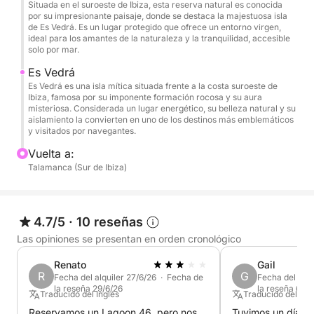
Situada en el suroeste de Ibiza, esta reserva natural es conocida
rincón de la isla es perfecto para relajarse en sus
por su impresionante paisaje, donde se destaca la majestuosa isla
de Es Vedrá. Es un lugar protegido que ofrece un entorno virgen,
tranquilas aguas y disfrutar del entorno natural. El
ideal para los amantes de la naturaleza y la tranquilidad, accesible
paisaje es impresionante y es un lugar ideal para
solo por mar.
nadar y descansar.
Es Vedrá
Es Vedrá es una isla mítica situada frente a la costa suroeste de
Ibiza, famosa por su imponente formación rocosa y su aura
Tercera parada: Reserva Natural de Parc de Cala
misteriosa. Considerada un lugar energético, su belleza natural y su
d’Hort
aislamiento la convierten en uno de los destinos más emblemáticos
y visitados por navegantes.
Nuestra siguiente parada será en la Reserva Natural
de Parc de Cala d’Hort, un espacio protegido que
Vuelta a:
ofrece vistas espectaculares a las islas de Es Vedrà
Talamanca (Sur de Ibiza)
y Es Vedranell. Aquí podrás admirar la belleza de
este paraje natural, rodeado de agua cristalina y una
vegetación impresionante. Es el lugar perfecto para
4.7/5
·
10 reseñas
disfrutar de la paz del mar y la naturaleza.
Las opiniones se presentan en orden cronológico
Renato
Gail
Almuerzo en Cala d’Hort
R
G
Fecha del alquiler 27/6/26 · Fecha de
Fecha del alqu
A la hora del almuerzo, tendrás dos opciones para
la reseña 29/6/26
la reseña 6/7/
Traducido del Inglés
Traducido del Ing
disfrutar de una deliciosa comida:
Reservamos un Lagoon 46, pero nos
Tuvimos un día inc