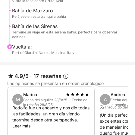
Visita la fascinante Gruta Azul
- Bahía delle Sirene
Bahía de Mazzarò
Parada opcional en un restaurante: experimente la
Relájese en esta tranquila bahía
auténtica cocina siciliana en un restaurante junto al
Bahía de las Sirenas
mar (no incluido).
Termine su viaje en esta serena bahía, perfecta para observar
delfines.
¡Siéntete libre de traer tu propia comida a bordo!
Vuelta a:
Port of Giardini Naxos, Messina, Italy
4.9/5
·
17 reseñas
Las opiniones se presentan en orden cronológico
Marina
Andrea
M
A
Fecha del alquiler 28/8/25 · Fecha de
Fecha del alqu
la reseña 28/8/25
la reseña 30/
Traducido del Ital
Rodolfo fue un encanto y nos dio todas
las facilidades, un gran día viendo
¡Un día perfecto!
taormina desde otra perspectiva.
excelentes condici
Leer más
de manejar incluso
dueño fue muy am