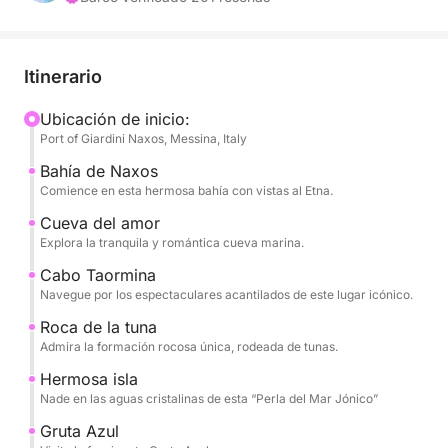
dell'Amore, Capo Taormina e Isola Bella.
A lo largo del día, disfrutarás de frutas de
Itinerario
temporada, aperitivos y champán, mientras
escuchas tu música favorita a través del sistema de
Ubicación de inicio:
Port of Giardini Naxos, Messina, Italy
sonido del barco. El capitán y la tripulación
profesionales te garantizarán un viaje tranquilo y
Bahía de Naxos
seguro, permitiéndote desconectar por completo.
Comience en esta hermosa bahía con vistas al Etna.
Cueva del amor
El tour incluye:
Explora la tranquila y romántica cueva marina.
- Baia di Naxos
Cabo Taormina
Navegue por los espectaculares acantilados de este lugar icónico.
- Gruta dell'Amore
Roca de la tuna
- Cabo Taormina
Admira la formación rocosa única, rodeada de tunas.
- Escoglio del Ficodindia
Hermosa isla
- Isla Bella
Nade en las aguas cristalinas de esta “Perla del Mar Jónico”
- Gruta Azzurra
- Bahía de Mazzaró
Gruta Azul