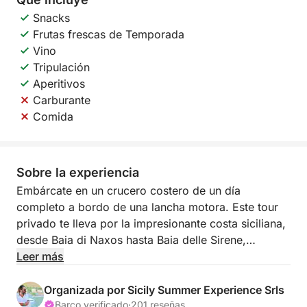
Snacks
Frutas frescas de Temporada
Vino
Tripulación
Aperitivos
Carburante
Comida
Sobre la experiencia
Embárcate en un crucero costero de un día
completo a bordo de una lancha motora. Este tour
privado te lleva por la impresionante costa siciliana,
desde Baia di Naxos hasta Baia delle Sirene,
ofreciendo vistas impresionantes y joyas ocultas.
Leer más
Relájate y disfruta de la belleza del mar mientras
Organizada por Sicily Summer Experience Srls
descubres lugares pintorescos como la Grotta
Barco verificado
·
201 reseñas