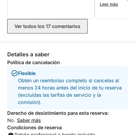
explicaciones, dá
Leer más
consejos para un
Una zona maravill
recomendamos en
Ver todos los 17 comentarios
duda volveremos!
Detalles a saber
Política de cancelación
Flexible
Obtén un reembolso completo si cancelas al
menos 24 horas antes del inicio de tu reserva
(excluidas las tarifas de servicio y la
comisión).
Derecho de desistimiento para esta reserva:
No.
Saber más
Condiciones de reserva
Patrón profesional a bordo incluido