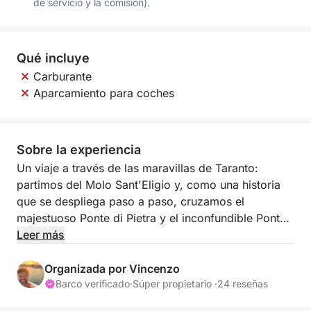
de servicio y la comisión).
Qué incluye
Carburante
Aparcamiento para coches
Sobre la experiencia
Un viaje a través de las maravillas de Taranto:
partimos del Molo Sant'Eligio y, como una historia
que se despliega paso a paso, cruzamos el
majestuoso Ponte di Pietra y el inconfundible Ponte
Girevole, símbolos de la ciudad de los dos mares.
Leer más
Durante todo el recorrido, un guía experto nos
acompaña con curiosidad y pasión, desvelando
Organizada por Vincenzo
secretos de historia, cultura y biodiversidad que
Barco verificado
·
Súper propietario ·
24 reseñas
hacen único a este extraordinario rincón del