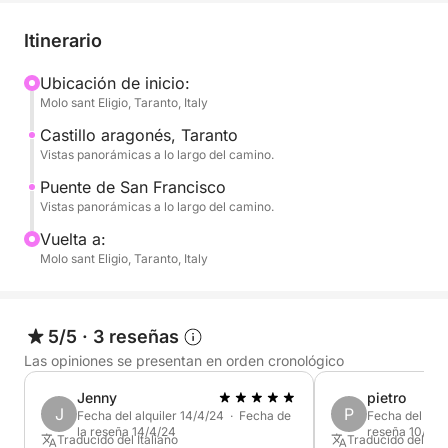
Mediterráneo. El tour se desarrolla en un ambiente
relajado y acogedor, ideal para dejarse arrullar por
Itinerario
el mar y observar Taranto desde una perspectiva
nueva, auténtica y sorprendente. Las luces
Ubicación de inicio:
Molo sant Eligio, Taranto, Italy
cambiantes del horizonte urbano, los detalles
arquitectónicos que emergen del agua y las vivas
Castillo aragonés, Taranto
historias de las tradiciones locales transforman la
Vistas panorámicas a lo largo del camino.
experiencia en un momento especial, capaz de
Puente de San Francisco
despertar emociones y crear recuerdos imborrables.
Vistas panorámicas a lo largo del camino.
Vuelta a:
Una experiencia perfecta para quienes desean
Molo sant Eligio, Taranto, Italy
descubrir Taranto de una manera cautivadora,
pausada y consciente, sumergiéndose en su
verdadera esencia.
5/5
·
3 reseñas
Las opiniones se presentan en orden cronológico
Jenny
pietro
J
P
Fecha del alquiler 14/4/24 · Fecha de
Fecha del alqu
la reseña 14/4/24
reseña 10/7/2
Traducido del Italiano
Traducido del Ital