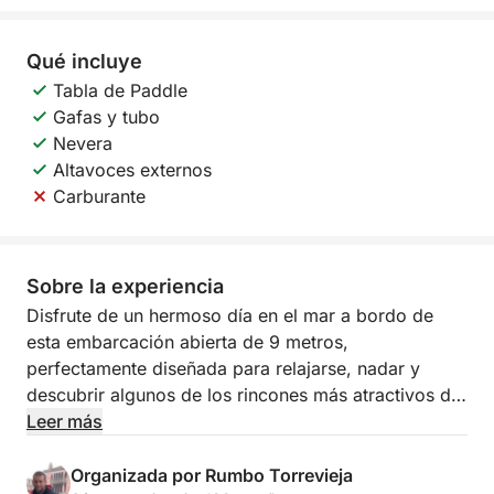
Qué incluye
Tabla de Paddle
Gafas y tubo
Nevera
Altavoces externos
Carburante
Sobre la experiencia
Disfrute de un hermoso día en el mar a bordo de
esta embarcación abierta de 9 metros,
perfectamente diseñada para relajarse, nadar y
descubrir algunos de los rincones más atractivos de
la costa. Este itinerario incluye tres paradas: Cabo
Leer más
Roig, Cala Ferris y La Zenia, ofreciendo la
combinación perfecta de navegación panorámica,
Organizada por Rumbo Torrevieja