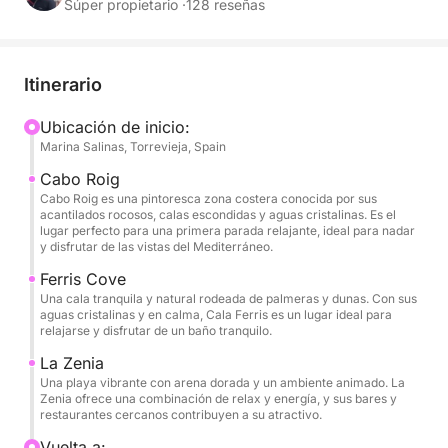
aguas cristalinas y tiempo para disfrutar plenamente
Súper propietario ·
128 reseñas
del Mediterráneo.
Ideal para hasta 11 personas, la embarcación está
Itinerario
equipada con todo lo necesario para una
experiencia cómoda y placentera en el agua. A
Ubicación de inicio:
Marina Salinas, Torrevieja, Spain
bordo encontrará un toldo bimini para protegerse
del sol, GPS, plotter y sonda, una zona para tomar
Cabo Roig
el sol en proa y una mesa en proa para hasta 6
Cabo Roig es una pintoresca zona costera conocida por sus
acantilados rocosos, calas escondidas y aguas cristalinas. Es el
personas, perfecta para compartir bebidas o
lugar perfecto para una primera parada relajante, ideal para nadar
aperitivos mientras fondea en una hermosa bahía. La
y disfrutar de las vistas del Mediterráneo.
embarcación también cuenta con ducha, WC,
Ferris Cove
equipo de música, suelo acolchado, portacañas,
Una cala tranquila y natural rodeada de palmeras y dunas. Con sus
aguas cristalinas y en calma, Cala Ferris es un lugar ideal para
equipo de fondeo y molinete eléctrico, garantizando
relajarse y disfrutar de un baño tranquilo.
comodidad y practicidad durante todo el día.
La Zenia
Una playa vibrante con arena dorada y un ambiente animado. La
Impulsada por un motor Honda de cuatro tiempos y
Zenia ofrece una combinación de relax y energía, y sus bares y
100 CV, esta embarcación ofrece un rendimiento
restaurantes cercanos contribuyen a su atractivo.
fiable con bajo consumo de combustible, lo que la
Vuelta a: