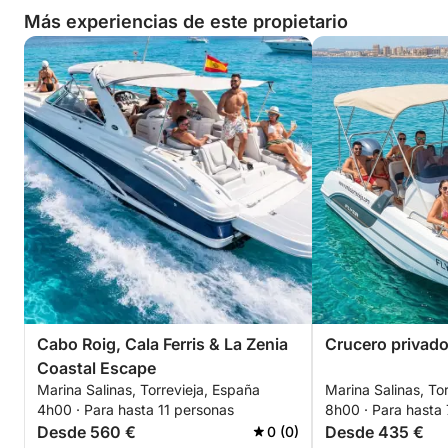
Más experiencias de este propietario
Reserve ahora y disfrute de un día fantástico
explorando Cabo Roig, Cala Ferris y La Zenia desde
el mar.
Cabo Roig, Cala Ferris & La Zenia
Crucero privado
Coastal Escape
Marina Salinas, Torrevieja, España
Marina Salinas, To
4h00 · Para hasta 11 personas
8h00 · Para hasta
Desde 560 €
Desde 435 €
0 (0)