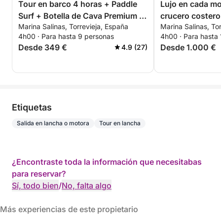
Tour en barco 4 horas + Paddle
Lujo en cada m
Surf + Botella de Cava Premium -
crucero costero
Marina Salinas, Torrevieja, España
Marina Salinas, To
TODO INCLUIDO
Torrevieja
4h00 · Para hasta 9 personas
4h00 · Para hasta 
Desde 349 €
Desde 1.000 €
4.9 (27)
Etiquetas
Salida en lancha o motora
Tour en lancha
¿Encontraste toda la información que necesitabas
para reservar?
Sí, todo bien
/
No, falta algo
Más experiencias de este propietario