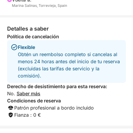
convierte en una excelente opción para una
Marina Salinas, Torrevieja, Spain
excursión costera tranquila y eficiente. Además,
incluye un arco para practicar wakeboard o esquí
acuático, añadiendo una opción más dinámica para
Detalles a saber
quienes deseen un poco más de diversión durante la
Política de cancelación
experiencia.
Flexible
Durante el recorrido, tendrá la oportunidad de hacer
Obtén un reembolso completo si cancelas al
paradas en Cabo Roig, Cala Ferris y La Zenia, tres
menos 24 horas antes del inicio de tu reserva
hermosos parajes costeros conocidos por sus aguas
(excluidas las tarifas de servicio y la
cristalinas y su ambiente relajado. Estas paradas son
comisión).
perfectas para nadar, bucear, relajarse a bordo y
Derecho de desistimiento para esta reserva:
disfrutar del litoral a su propio ritmo.
No.
Saber más
Condiciones de reserva
Tanto si planea un día tranquilo en familia, una
Patrón profesional a bordo incluido
divertida excursión con amigos o una soleada
Fianza : 0 €
aventura costera, esta embarcación ofrece el
escenario perfecto para una experiencia inolvidable
en el agua.