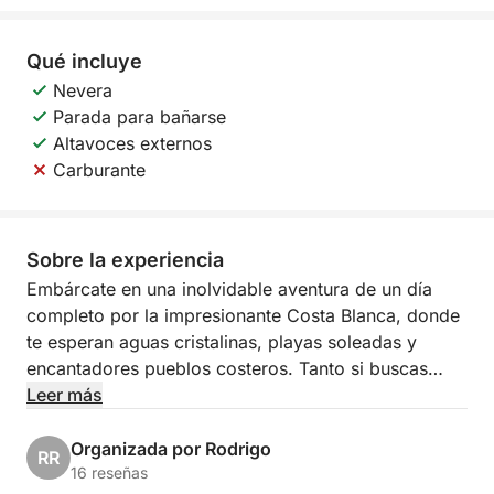
Qué incluye
Nevera
Parada para bañarse
Altavoces externos
Carburante
Sobre la experiencia
Embárcate en una inolvidable aventura de un día
completo por la impresionante Costa Blanca, donde
te esperan aguas cristalinas, playas soleadas y
encantadores pueblos costeros. Tanto si buscas
relax, explorar o una combinación de ambos, este
Leer más
crucero personalizable te ofrece una oportunidad
única para descubrir los rincones más pintorescos
Organizada por Rodrigo
RR
de España a tu propio ritmo. Desde la bulliciosa
16 reseñas