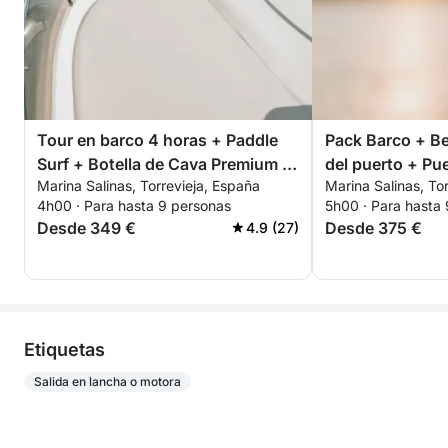
Tour en barco 4 horas + Paddle
Pack Barco + Be
Surf + Botella de Cava Premium -
del puerto + Pu
Marina Salinas, Torrevieja, España
Marina Salinas, To
TODO INCLUIDO
Salinas de Torre
4h00 · Para hasta 9 personas
5h00 · Para hasta
Desde 349 €
Desde 375 €
4.9 (27)
Etiquetas
Salida en lancha o motora