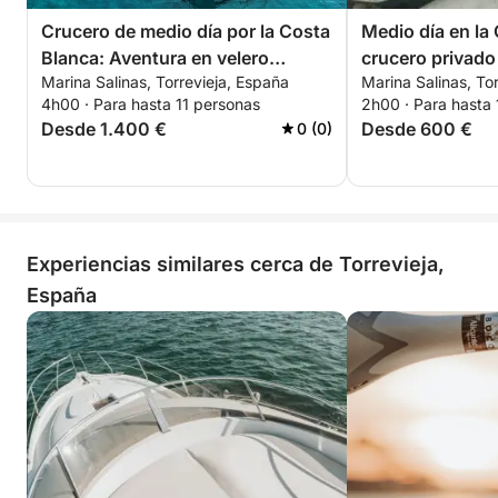
Crucero de medio día por la Costa
Medio día en la
Blanca: Aventura en velero
crucero privado 
Marina Salinas, Torrevieja, España
Marina Salinas, To
personalizada desde Torrevieja a
flexible
4h00 · Para hasta 11 personas
2h00 · Para hasta 
Tabarca y La Manga
Desde 1.400 €
Desde 600 €
0 (0)
Experiencias similares cerca de Torrevieja,
España