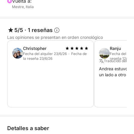
Vuelta a:
puede ofrecer al atardecer. Ideal para parejas,
Mestre, Italia
pequeños grupos o familias que quieran disfrutar de
un momento especial, entre la elegancia y la
sencillez.
5/5
·
1 reseñas
Las opiniones se presentan en orden cronológico
Christopher
Ranju
Fecha del alquiler 23/6/26 · Fecha de
Fecha del alqu
la reseña 23/6/26
reseña 12/6/2
Traducido del Ing
Andrea estuvo bue
un lado a otro y f
Detalles a saber