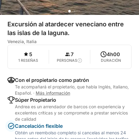
Excursión al atardecer veneciano entre
las islas de la laguna.
Venezia, Italia
5
7
4h00
1 RESEÑAS
PERSONAS
DURACIÓN
Con el propietario como patrón
Te acompañará el propietario, que habla Inglés, Italiano,
Español.
·
Más información
Súper Propietario
Andrea es un arrendador de barcos con experiencia y
excelentes críticas y se compromete a prestar servicios
de calidad
Cancelación flexible
Obtén un reembolso completo si cancelas al menos 24
horas antes del inicio de tu reserva (excluidas las tarifas