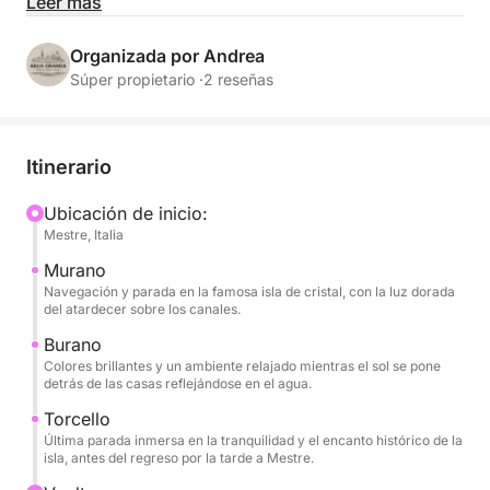
entre las islas más fascinantes de la laguna norte:
Leer más
Murano, Burano y Torcello, mientras el sol
desciende lentamente sobre el agua, regalando
Organizada por Andrea
reflejos dorados y una atmósfera única.
Súper propietario ·
2 reseñas
Durante el recorrido podrás relajarte con una copa
de vino, disfrutar de snacks y refrescos siempre
Itinerario
disponibles, escuchar música gracias al sistema de
sonido a bordo y disfrutar de cada momento
Ubicación de inicio:
Mestre, Italia
rodeado de impresionantes vistas. Las breves
paradas en cada isla te permitirán pasear por las
Murano
coloridas calles, visitar pequeños talleres
Navegación y parada en la famosa isla de cristal, con la luz dorada
del atardecer sobre los canales.
artesanales o simplemente vivir la atmósfera serena
del final de la tarde.
Burano
Colores brillantes y un ambiente relajado mientras el sol se pone
detrás de las casas reflejándose en el agua.
Esta experiencia está diseñada para aquellos que
Torcello
quieran vivir la laguna de una manera romántica y
Última parada inmersa en la tranquilidad y el encanto histórico de la
auténtica, lejos de las multitudes, inmersos en la
isla, antes del regreso por la tarde a Mestre.
belleza de los colores y el silencio que sólo Venecia