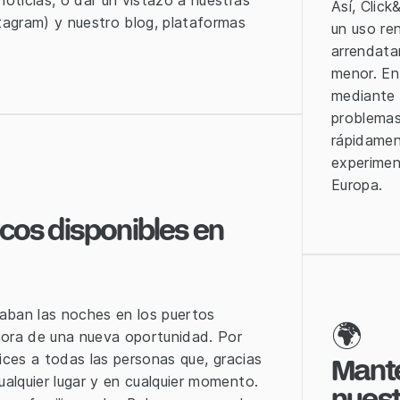
oticias, o dar un vistazo a nuestras
Así, Click
tagram) y nuestro blog, plataformas
un uso re
arrendata
menor. En 
mediante e
problemas
rápidamen
experimen
Europa.
rcos disponibles en
aban las noches en los puertos
🌍
ahora de una nueva oportunidad. Por
lices a todas las personas que, gracias
Mante
cualquier lugar y en cualquier momento.