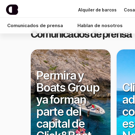
Alquiler de barcos
Cosa
Comunicados de prensa
Hablan de nosotros
Comunicados de prensa
Permira y
Boats Group
Cl
ya forman
ad
parte del
co
capital de
es