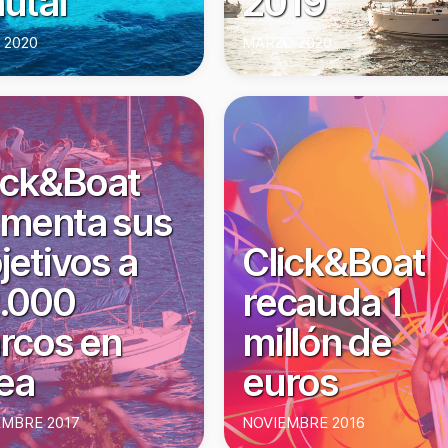
utal
2019
 2020
MARZO 2020
ick&Boat
menta sus
jetivos a
Click&Boat
.000
recauda 1
rcos en
millón de
nea
euros
EMBRE 2017
NOVIEMBRE 2016