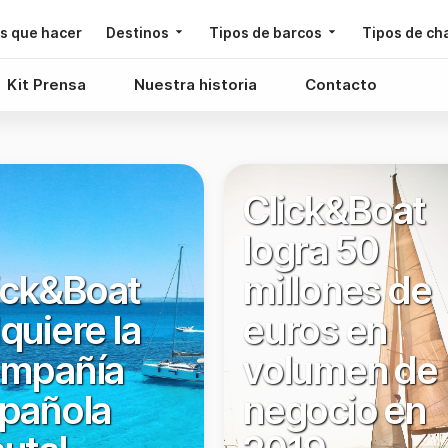
s que hacer
Destinos
Tipos de barcos
Tipos de ch
Kit Prensa
Nuestra historia
Contacto
Click&Boat
logra 50
ick&Boat
millones de
quiere la
euros en
mpañía
volumen de
pañola
negocio en