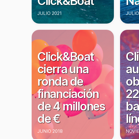
Click&Boat
Na
JULIO 2021
JULIO
Click&Boat
Cl
cierra una
au
ronda de
ob
financiación
22
de 4 millones
ba
de €
lí
JUNIO 2018
NOVI