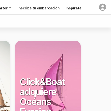
arter
Inscribe tu embarcación
Inspírate
Click&Boat
adquiere
Océans