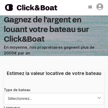
Gagnez de l'argent en
louant votre bateau sur
Click&Boat
En moyenne, nos propriétaires gagnent plus de
2000€ par an
Estimez la valeur locative de votre bateau
Type de bateau
Sélectionnez…
Longueur