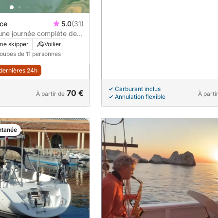
nce
5.0
(31)
: une journée complète de
ique à Saint-Florent à
me skipper
Voilier
roupes de 11 personnes
 dernières 24h
Carburant inclus
70 €
À partir de
À parti
Annulation flexible
ntanée