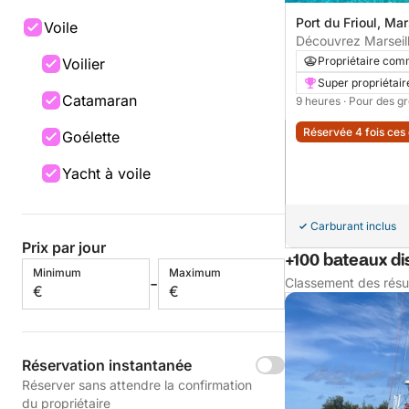
Port du Frioul, Mar
Voile
Découvrez Marseill
voilier d'une journé
Propriétaire com
Voilier
Super propriétair
Catamaran
9 heures
· Pour des g
Réservée 4 fois ces
Goélette
Yacht à voile
Carburant inclus
Prix par jour
+100 bateaux di
Minimum
Maximum
-
Classement des résu
€
€
Réservation instantanée
Réserver sans attendre la confirmation
du propriétaire