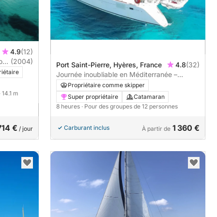
4.9
(12)
ion
(2004)
Port Saint-Pierre, Hyères, France
4.8
(32)
iétaire
Journée inoubliable en Méditerranée –
Croisière privée de 8h
Propriétaire comme skipper
· 14.1 m
Super propriétaire
Catamaran
8 heures
· Pour des groupes de 12 personnes
714 €
1 360 €
Carburant inclus
/ jour
À partir de