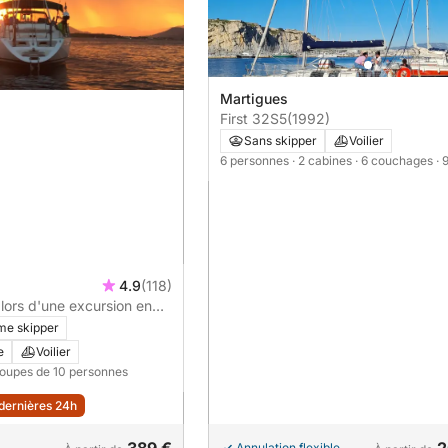
Martigues
First 32S5
(1992)
Sans skipper
Voilier
6 personnes
· 2 cabines
· 6 couchages
· 
4.9
(118)
lors d'une excursion en
e.
me skipper
e
Voilier
roupes de 10 personnes
 dernières 24h
Annulation flexible