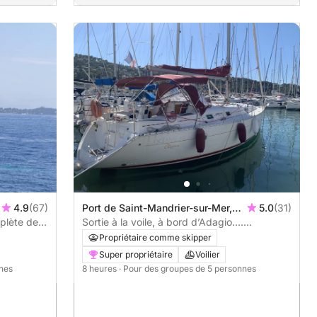
4.9
(67)
Port de Saint-Mandrier-sur-Mer,
5.0
(31)
mplète de
Saint-Mandrier-sur-Mer, France
Sortie à la voile, à bord d’Adagio….
 voilier
Navigation à la voile jusqu’à la presqu’île de
Propriétaire comme skipper
Giens….ou jusqu’au deux frères ( Fabregas)
Super propriétaire
Voilier
nnes
8 heures
· Pour des groupes de 5 personnes