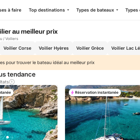
es à faire
Top destinations
Types de bateaux
Types 
lier au meilleur prix
au
/
Voiliers
Voilier Corse
Voilier Hyères
Voilier Grèce
Voilier Lac 
es pour trouver le bateau idéal au meilleur prix
lus tendance
ltats
ntanée
Réservation instantanée