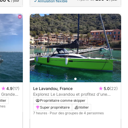
00 €
/ jour
Annulation flexible
4.9
(17)
Le Lavandou, France
5.0
(22)
a Grande
Explorez Le Lavandou et profitez d'une
journée complète de navigation à voile.
ilier
Propriétaire comme skipper
nnes
Super propriétaire
Voilier
7 heures
· Pour des groupes de 4 personnes