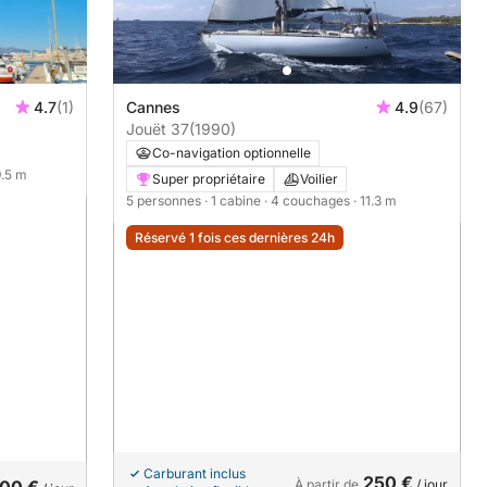
4.7
(1)
Cannes
4.9
(67)
Jouët 37
(1990)
Co-navigation optionnelle
9.5 m
Super propriétaire
Voilier
5 personnes
· 1 cabine
· 4 couchages
· 11.3 m
Réservé 1 fois ces dernières 24h
Carburant inclus
250 €
À partir de
/ jour