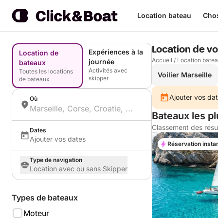
Location bateau
Chos
Location de voi
Expériences à la
Location de
Accueil
/
Location bate
journée
bateaux
Activités avec
Toutes les locations
Voilier Marseille
skipper
de bateaux
Ajouter vos dat
Où
Bateaux les p
Classement des résu
Dates
Ajouter vos dates
Réservation insta
Type de navigation
Location avec ou sans Skipper
Types de bateaux
Moteur