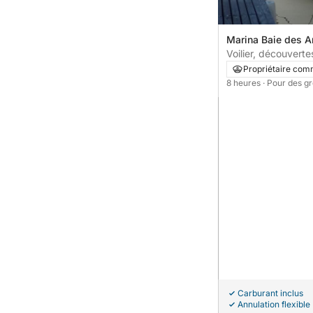
Marina Baie des A
France
Voilier, découvertes
émotions, farnient
Propriétaire com
8 heures
· Pour des g
Carburant inclus
Annulation flexible