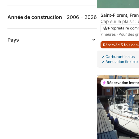
Saint-Florent, Fra
Année de construction
2006 - 2026
Cap sur le plaisir 
navigation authent
Propriétaire com
bord d'un voilier
7 heures
· Pour des g
Pays
Réservée 5 fois ces
Carburant inclus
Annulation flexible
Réservation insta