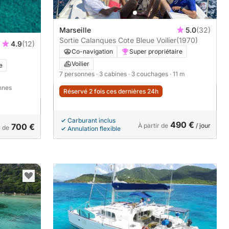
Marseille
5.0
(32)
Sortie Calanques Cote Bleue Voilier
(1970)
4.9
(12)
Co-navigation
Super propriétaire
Voilier
e
7 personnes
· 3 cabines
· 3 couchages
· 11 m
nnes
Réservé 2 fois ces dernières 24h
Carburant inclus
490 €
700 €
À partir de
/ jour
r de
Annulation flexible