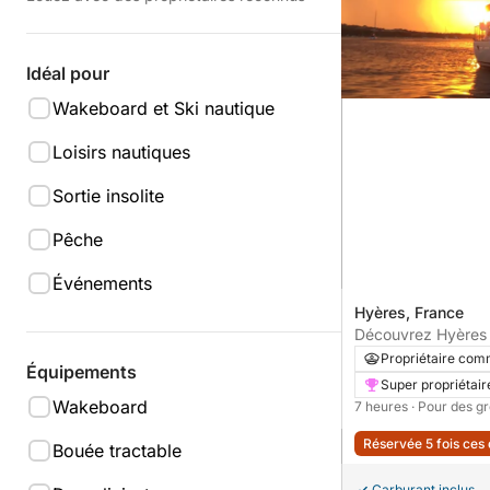
Idéal pour
Wakeboard et Ski nautique
Loisirs nautiques
Sortie insolite
Pêche
Événements
Hyères, France
Découvrez Hyères 
voilier d'une journé
Propriétaire com
Équipements
Super propriétair
Wakeboard
7 heures
· Pour des g
Réservée 5 fois ces
Bouée tractable
Carburant inclus