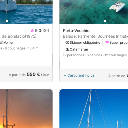
5.0
(30)
Porto-Vecchio
 de Bonifacio
(1975)
Balade, Farniente, Journées Initiat
et découverte Voile
Voilier
Skipper obligatoire
Super propr
es
· 6 couchages
· 13.4 m
Catamaran
12 personnes
· 6 cabines
· 12 couchages
550 €
À partir de
/ jour
Carburant inclus
À partir de