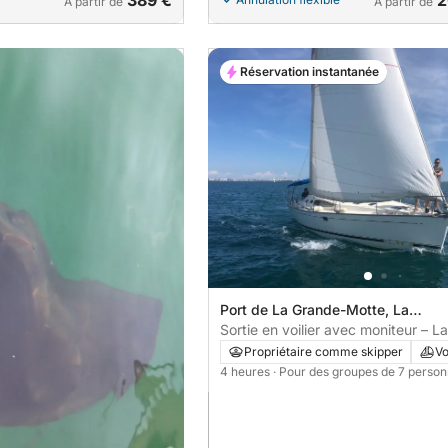
389 €
2
À partir de
À partir de
Réservation instantanée
Port de La Grande-Motte, La
Grande-Motte, France
Sortie en voilier avec moniteur – L
Motte
Propriétaire comme skipper
Vo
4 heures
· Pour des groupes de 7 perso