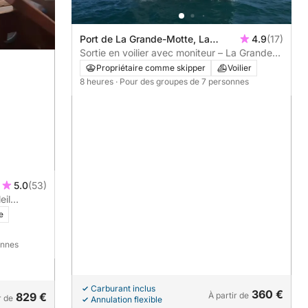
Port de La Grande-Motte, La
4.9
(17)
Grande-Motte, France
Sortie en voilier avec moniteur – La Grande
Motte
Propriétaire comme skipper
Voilier
8 heures
· Pour des groupes de 7 personnes
5.0
(53)
eil
e
onnes
Carburant inclus
360 €
829 €
À partir de
r de
Annulation flexible