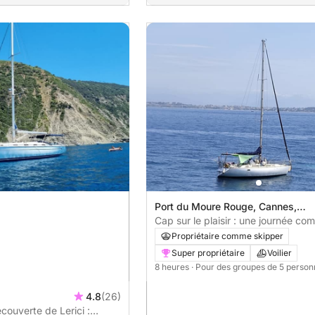
Port du Moure Rouge, Cannes,
France
Cap sur le plaisir : une journée co
navigation authentique à Cannes en
Propriétaire comme skipper
Super propriétaire
Voilier
8 heures
· Pour des groupes de 5 perso
4.8
(26)
couverte de Lerici :