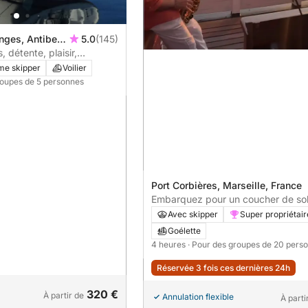
nges, Antibes,
5.0
(145)
, détente, plaisir,
e. 2 a 5 personnes
me skipper
Voilier
roupes de 5 personnes
Port Corbières, Marseille, France
Embarquez pour un coucher de sol
magique
Avec skipper
Super propriétair
Goélette
4 heures
· Pour des groupes de 20 pers
Réservée 3 fois ces dernières 24h
320 €
À partir de
Annulation flexible
À parti