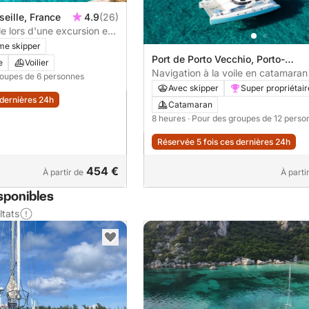
seille, France
4.9
(26)
e lors d'une excursion en
e.
me skipper
Port de Porto Vecchio, Porto-
e
Voilier
Vecchio, France
Navigation à la voile en catamaran
roupes de 6 personnes
Avec skipper
Super propriétair
 dernières 24h
Catamaran
8 heures
· Pour des groupes de 12 perso
Réservée 5 fois ces dernières 24h
454 €
À partir de
À parti
sponibles
ltats