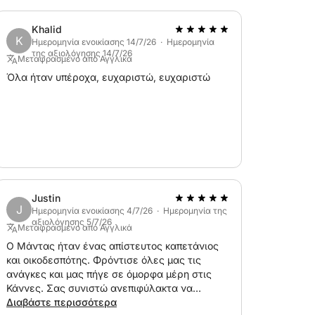
Khalid
K
Ημερομηνία ενοικίασης 14/7/26 · Ημερομηνία
α καταβληθούν την ημέρα της επιβίβασης:
της αξιολόγησης 14/7/26
Μεταφρασμένο από Αγγλικά
Όλα ήταν υπέροχα, ευχαριστώ, ευχαριστώ
Justin
J
Ημερομηνία ενοικίασης 4/7/26 · Ημερομηνία της
αξιολόγησης 5/7/26
Μεταφρασμένο από Αγγλικά
che-sur-Mer (ΝΙΚΑΙΑ)
Ο Μάντας ήταν ένας απίστευτος καπετάνιος
και οικοδεσπότης. Φρόντισε όλες μας τις
Μόντε Κάρλο δίπλα στο ΜΟΝΑΚΟ
ανάγκες και μας πήγε σε όμορφα μέρη στις
Κάννες. Σας συνιστώ ανεπιφύλακτα να
κλείσετε ένα ταξίδι μαζί του.
Διαβάστε περισσότερα