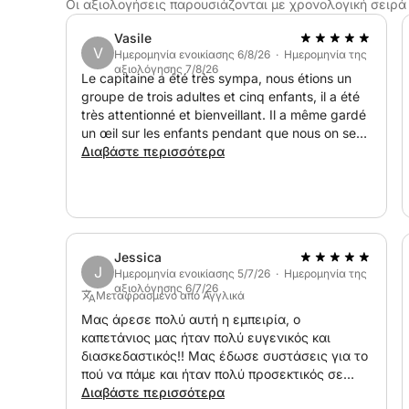
Οι αξιολογήσεις παρουσιάζονται με χρονολογική σειρά
😉 Ψυγείο
Vasile
V
Ημερομηνία ενοικίασης 6/8/26 · Ημερομηνία της
😉 Τιμές υποχρεωτικών υπηρεσιών που πρέπει ν
αξιολόγησης 7/8/26
Le capitaine a été très sympa, nous étions un
groupe de trois adultes et cinq enfants, il a été
😉 καύσιμα: βασική διαδρομή (περιλαμβάνεται)
très attentionné et bienveillant. Il a même gardé
un œil sur les enfants pendant que nous on se
Εάν θέλετε να αλλάξετε κατεύθυνση:
reposait , je vous le recommande à 100 %.
Διαβάστε περισσότερα
+ 350€ για την ανακάλυψη του SAINT TROPEZ.
Ή
+ 100€ για την ανακάλυψη των Αντίμπ
Jessica
J
Ημερομηνία ενοικίασης 5/7/26 · Ημερομηνία της
Ή
αξιολόγησης 6/7/26
Μεταφρασμένο από Αγγλικά
+ 200€ για την ανακάλυψη του Rade de Villefran
Μας άρεσε πολύ αυτή η εμπειρία, ο
Ή
καπετάνιος μας ήταν πολύ ευγενικός και
+ 300€ για την ανακάλυψη της παραλίας του 
διασκεδαστικός!! Μας έδωσε συστάσεις για το
+ 1 επιπλέον ώρα 200€
πού να πάμε και ήταν πολύ προσεκτικός σε
όλα.
Διαβάστε περισσότερα