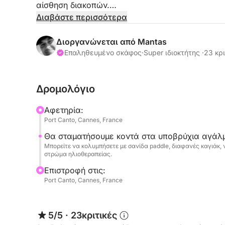
αίσθηση διακοπών.
Διαβάστε περισσότερα
Για τη βασική διαδρομή θα πάμε στα νησιά Λερί
πάντα ακούμε τις επιθυμίες σας.
Διοργανώνεται από Mantas
Επαληθευμένο σκάφος
·
Super ιδιοκτήτης ·
23 κρι
😉 Ενοικίαση σκάφους 13 μέτρα για ομάδα το π
Δρομολόγιο
😉 Γενέθλια, EVG, EVJF,
Απόδραση με φίλους, οικογένεια. .
Αφετηρία:
Port Canto, Cannes, France
😉 Εξοπλισμός για κολύμβηση με αναπνευστήρα
Θα σταματήσουμε κοντά στα υποβρύχια αγάλμ
Μπορείτε να κολυμπήσετε με σανίδα paddle, διαφανές καγιάκ
😉 JBL boombox 3 ιντσών ηχείο Bluetooth
στρώμα ηλιοθεραπείας.
Επιστροφή στις:
😉 Ψυγείο 45 λίτρων για τα ποτά και το φαγητό
Port Canto, Cannes, France
😉 Πρόταση για εστιατόρια για μεσημεριανά γεύ
ποτά (από 25€/άτομο)
5/5
·
23κριτικές