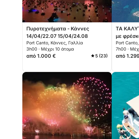
🔸 διαφανές καγιάκ: 60€
🔵 Μεσημεριανό: κατόπιν αιτήματος 🥗🍅🥥🍉
Πυροτεχνήματα - Κάννες
ΤΑ ΚΑΛΥ
14/04/22.07 15/04/24.08
με φρέσκ
1 δίσκος με φρέσκο φαγητό + 6x0,5lt νερό + 6x0
Port Canto, Κάννες, Γαλλία
Port Canto
3h00 · Μέχρι 10 άτομα
7h00 · Μέχ
από 1.000 €
από 1.29
5 (23)
🍷 Κόκκινο κρασί δεν γίνεται δεκτό στο πλοίο!!!
🔸 Δωρεάν Φόρμουλα: Φέρνετε το δικό σας γεύμα
δωρεάν ψυγείο).
Μπορώ να κάνω βίντεο μικρής διάρκειας για όλ
gopro και τηλεφωνικές κάμερες 📷 για 150€.
Σας περιμένω στο πλοίο 😉