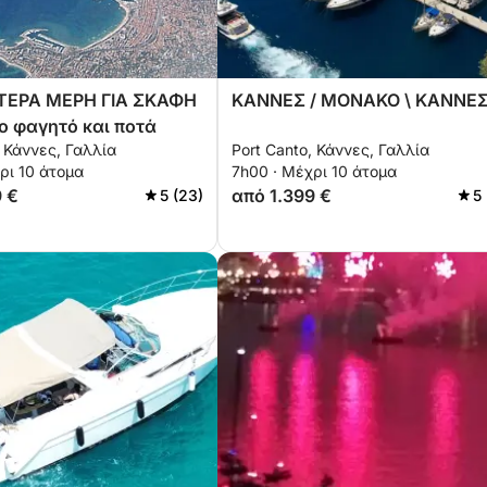
ΤΕΡΑ ΜΕΡΗ ΓΙΑ ΣΚΑΦΗ
ΚΑΝΝΕΣ / ΜΟΝΑΚΟ \ ΚΑΝΝΕ
ο φαγητό και ποτά
,33lt coca cola - 70eur
, Κάννες, Γαλλία
Port Canto, Κάννες, Γαλλία
ρι 10 άτομα
7h00 · Μέχρι 10 άτομα
9 €
από 1.399 €
5 (23)
5
 και ποτά (θα διατίθεται ψυγείο και
η την ημέρα με drone, υποβρύχιες κάμερες